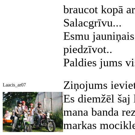
braucot kopā a
Salacgrīvu...
Esmu jauniņais
piedzīvot..
Paldies jums vi
Ziņojums ievie
Laacis_ar07
Es diemžēl šaj 
mana banda rezu
markas mocikle