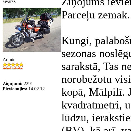
Ziņojums ievie
aivarsz
Pārceļu zemāk.
Kungi, palabošu
sezonas noslēgu
Admin
sarakstā, Tas ne
norobežotu vis
Ziņojumi:
2291
kopā, Mālpilī. 
Pievienojies:
14.02.12
kvadrātmetri, 
lūdzu, ieraksti
(BV), kā arī, v