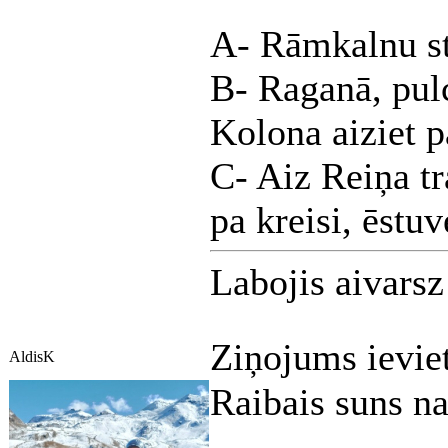
A- Rāmkalnu s
B- Raganā, pul
Kolona aiziet p
C- Aiz Reiņa tr
pa kreisi, ēstu
Labojis aivars
Ziņojums ievie
AldisK
Raibais suns n