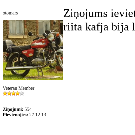
Ziņojums ievie
otomars
riita kafja bija 
Veteran Member
Ziņojumi:
554
Pievienojies:
27.12.13