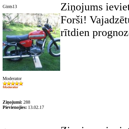
Ziņojums ievie
Gints13
Forši! Vajadzēt
rītdien prognoz
Moderator
Ziņojumi:
288
Pievienojies:
13.02.17