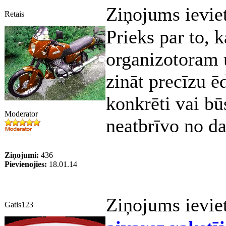
Ziņojums ievie
Retais
Prieks par to, 
organizotoram u
zināt precīzu ē
konkrēti vai bū
Moderator
neatbrīvo no d
Ziņojumi:
436
Pievienojies:
18.01.14
Ziņojums ievie
Gatis123