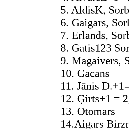
5. AldisK, Sor
6. Gaigars, Sor
7. Erlands, Sor
8. Gatis123 So
9. Magaivers, 
10. Gacans
11. Jānis D.+1
12. Ģirts+1 = 2
13. Otomars
14.Aigars Birzn