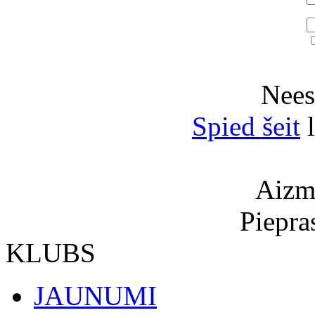
Neesi
Spied šeit
l
Aizmi
Piepra
KLUBS
JAUNUMI