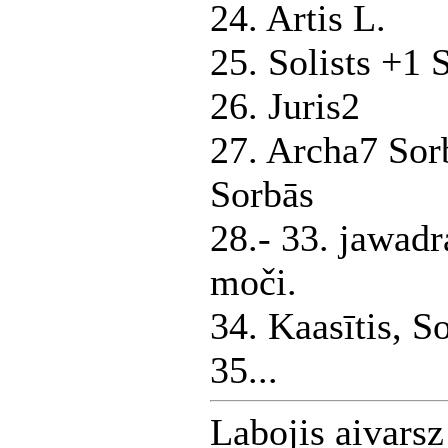
24. Artis L.
25. Solists +1 
26. Juris2
27. Archa7 Sorb
Sorbās
28.- 33. jawadr
moči.
34. Kaasītis, S
35...
Labojis aivars