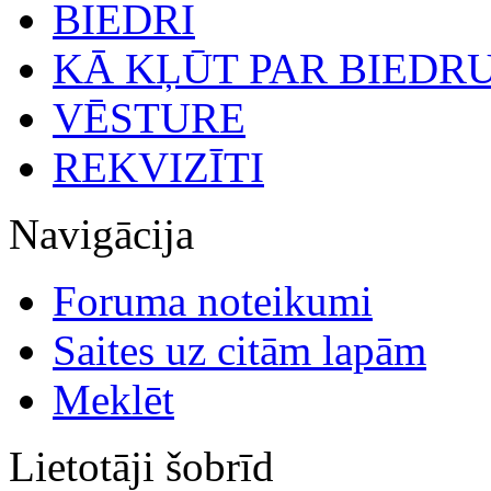
BIEDRI
KĀ KĻŪT PAR BIEDR
VĒSTURE
REKVIZĪTI
Navigācija
Foruma noteikumi
Saites uz citām lapām
Meklēt
Lietotāji šobrīd