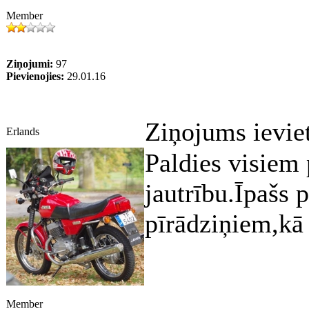
Member
Ziņojumi:
97
Pievienojies:
29.01.16
Ziņojums ievie
Erlands
Paldies visiem
jautrību.Īpašs 
pīrādziņiem,kā 
Member