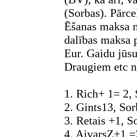
(Sorbas). Pārce
Ēšanas maksa n
dalības maksa 
Eur. Gaidu jūs
Draugiem etc ner
1. Rich+ 1= 2,
2. Gints13, Sor
3. Retais +1, S
4. AivarsZ+1 =