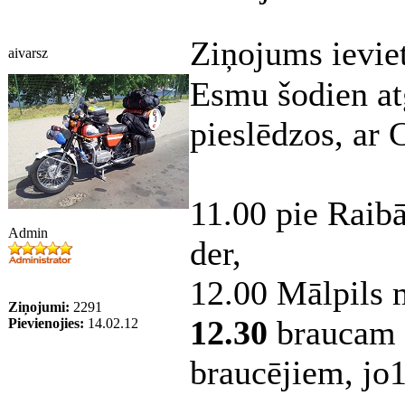
Ziņojums ievie
aivarsz
Esmu šodien atg
pieslēdzos, ar
11.00 pie Raibā
Admin
der,
12.00 Mālpils 
Ziņojumi:
2291
12.30
braucam o
Pievienojies:
14.02.12
braucējiem, jo1