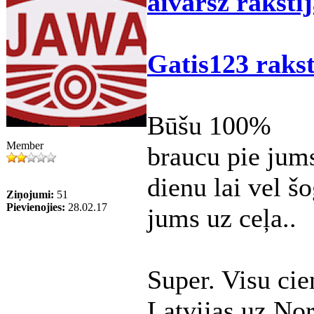
aivarsz rakstīj
Gatis123 rakst
Būšu 100%
Member
braucu pie jums
dienu lai vel š
Ziņojumi:
51
Pievienojies:
28.02.17
jums uz ceļa..
Super. Visu cie
Latvijas uz No