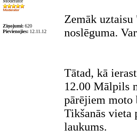
Moderator
Zemāk uztaisu '
Ziņojumi:
620
noslēguma. Var
Pievienojies:
12.11.12
Tātad, kā ieras
12.00 Mālpils m
pārējiem moto b
Tikšanās vieta 
laukums.