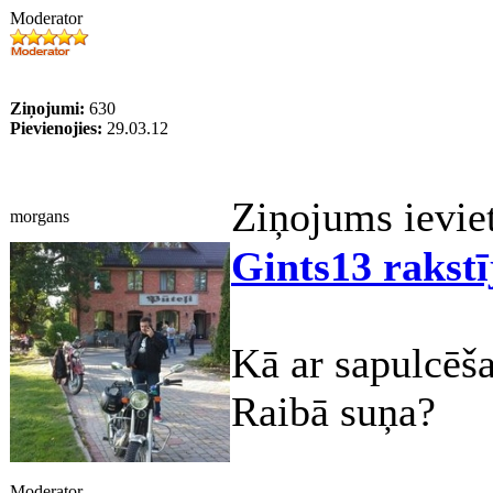
Moderator
Ziņojumi:
630
Pievienojies:
29.03.12
Ziņojums ievie
morgans
Gints13 rakstī
Kā ar sapulcēš
Raibā suņa?
Moderator