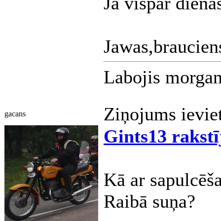
Jā vispār diena
Jawas,braucien
Labojis morgan
Ziņojums ievie
gacans
Gints13 rakstī
Kā ar sapulcēš
Raibā suņa?