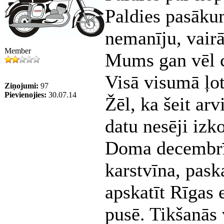
Paldies pasāku
nemanīju, vairā
Member
Mums gan vēl c
Visā visumā ļo
Ziņojumi:
97
Pievienojies:
30.07.14
Žēl, ka šeit ar
datu nesēji izk
Doma decembrī 
karstvīna, paska
apskatīt Rīgas 
pusē. Tikšanās 