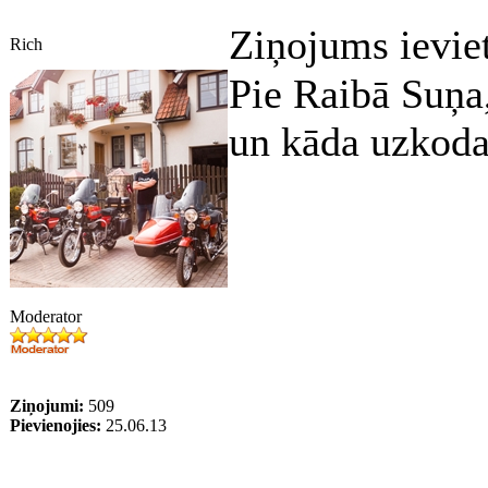
Ziņojums ievie
Rich
Pie Raibā Suņa,
un kāda uzkoda.
Moderator
Ziņojumi:
509
Pievienojies:
25.06.13