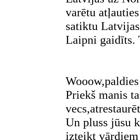
varētu atļauties
satiktu Latvija
Laipni gaidīts.
Wooow,paldies 
Priekš manis ta
vecs,atrestaurē
Un pluss jūsu k
izteikt vārdie