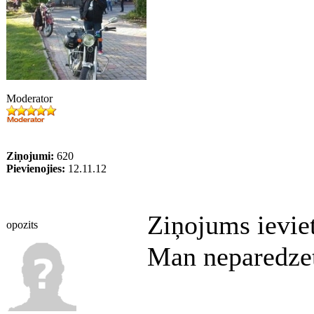
Moderator
Ziņojumi:
620
Pievienojies:
12.11.12
Ziņojums ievie
opozits
Man neparedzetu