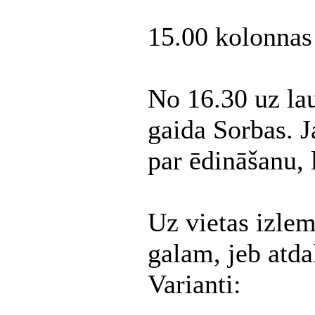
15.00 kolonnas 
No 16.30 uz lau
gaida Sorbas. J
par ēdināšanu, 
Uz vietas izle
galam, jeb atda
Varianti: