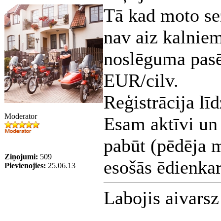
Tā kad moto se
nav aiz kalniem
noslēguma pasē
EUR/cilv.
Reģistrācija lī
Moderator
Esam aktīvi un 
pabūt (pēdēja m
Ziņojumi:
509
esošās ēdienkar
Pievienojies:
25.06.13
Labojis aivars