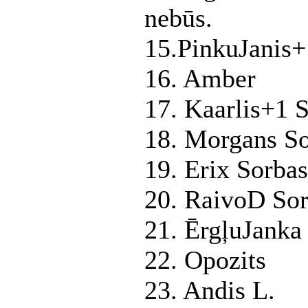
nebūs.
15.PinkuJanis+
16. Amber
17. Kaarlis+1 
18. Morgans S
19. Erix Sorbas
20. RaivoD So
21. ĒrgļuJanka
22. Opozits
23. Andis L.