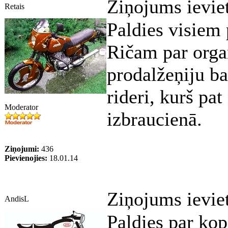
Ziņojums ievie
Retais
Paldies visiem
Ričam par orga
prodalžeņiju ba
rideri, kurš pa
Moderator
izbraucienā.
Ziņojumi:
436
Pievienojies:
18.01.14
Ziņojums ievie
AndisL
Paldies par kop