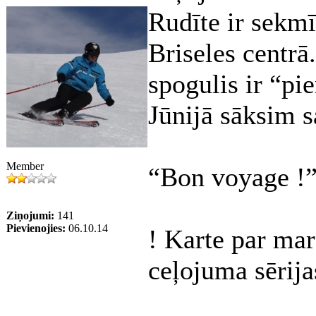
Rudīte ir sekmī
Briseles centrā
spogulis ir “pi
Jūnijā sāksim s
Member
“Bon voyage !
Ziņojumi:
141
Pievienojies:
06.10.14
! Karte par ma
ceļojuma sērij