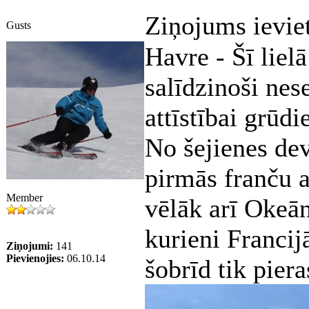
Ziņojums ievie
Gusts
Havre - Šī lielā
salīdzinoši nese
attīstībai grūd
No šejienes dev
pirmās franču a
Member
vēlāk arī Okeān
kurieni Francij
Ziņojumi:
141
Pievienojies:
06.10.14
šobrīd tik piera