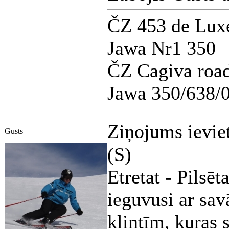
ČZ 453 de Lux
Jawa Nr1 350
ČZ Cagiva road
Jawa 350/638/
Ziņojums ievie
Gusts
(S)
Etretat - Pilsēt
ieguvusi ar sav
klintīm, kuras s