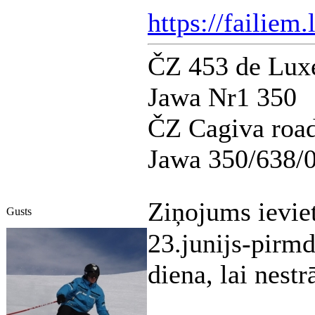
https://failiem
ČZ 453 de Lux
Jawa Nr1 350
ČZ Cagiva road
Jawa 350/638/
Ziņojums ievie
Gusts
23.junijs-pirmd
diena, lai nestr