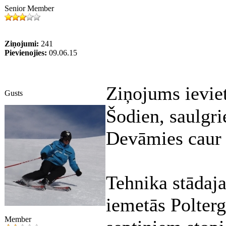
Senior Member
Ziņojumi:
241
Pievienojies:
09.06.15
Ziņojums ievie
Gusts
Šodien, saulgri
Devāmies caur 
Tehnika stādaja
iemetās Polterg
Member