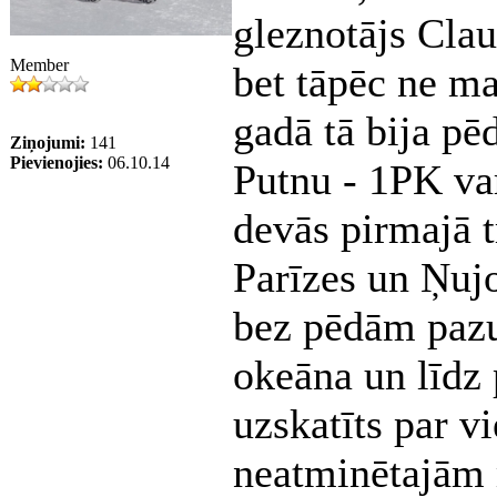
gleznotājs Cla
Member
bet tāpēc ne ma
gadā tā bija pē
Ziņojumi:
141
Pievienojies:
06.10.14
Putnu - 1PK va
devās pirmajā t
Parīzes un Ņuj
bez pēdām pazud
okeāna un līdz 
uzskatīts par v
neatminētajām