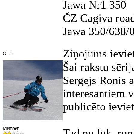
Jawa Nr1 350
ČZ Cagiva road
Jawa 350/638/
Ziņojums ievie
Gusts
Šai rakstu sēri
Sergejs Ronis a
interesantiem v
publicēto ievie
Member
Tad nu lūk, run