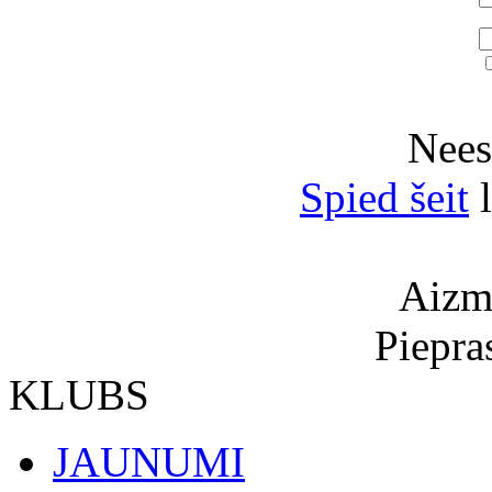
Neesi
Spied šeit
l
Aizmi
Piepra
KLUBS
JAUNUMI