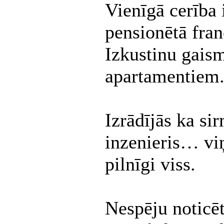
Vienīgā cerība 
pensionētā fra
Izkustinu gaism
apartamentiem.
Izrādījās ka sir
inzenieris… vi
pilnīgi viss.
Nespēju noticēt