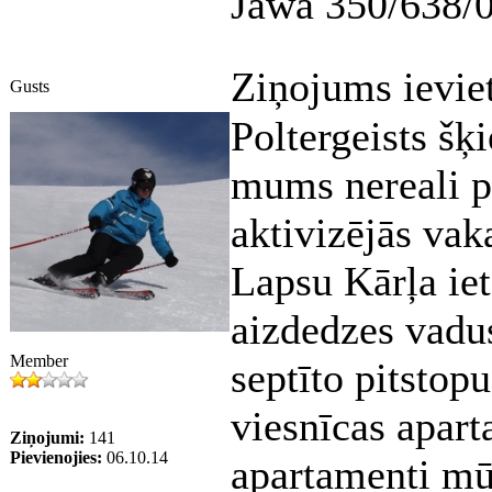
Jawa 350/638/
Ziņojums ievie
Gusts
Poltergeists šķi
mums nereali pa
aktivizējās vak
Lapsu Kārļa iet
aizdedzes vadus
Member
septīto pitstop
viesnīcas apart
Ziņojumi:
141
Pievienojies:
06.10.14
apartamenti mū