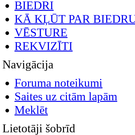
BIEDRI
KĀ KĻŪT PAR BIEDR
VĒSTURE
REKVIZĪTI
Navigācija
Foruma noteikumi
Saites uz citām lapām
Meklēt
Lietotāji šobrīd