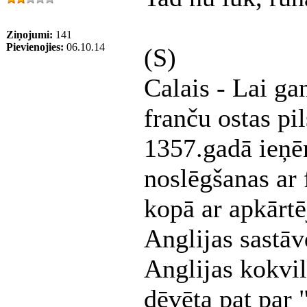
Ziņojumi:
141
Pievienojies:
06.10.14
(S)
Calais - Lai gan
franču ostas pil
1357.gadā ieņē
noslēgšanas ar
kopā ar apkārt
Anglijas sastāv
Anglijas kokvil
dēvēta pat par 