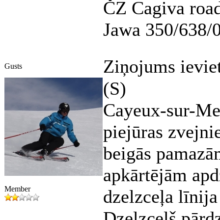
ČZ Cagiva road
Jawa 350/638/
Ziņojums ievie
Gusts
(S)
Cayeux-sur-Mer
piejūras zvejni
beigās pamazām
apkārtējām apd
Member
dzelzceļa līnija
Dzelzceļš pārd