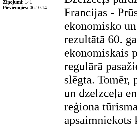
Ziņojumi:
141
Pievienojies:
06.10.14
Francijas - Prū
ekonomisko un 
rezultātā 60. ga
ekonomiskais 
regulārā pasaži
slēgta. Tomēr, 
un dzelzceļa e
reģiona tūrisma
apsaimniekots k