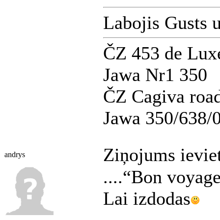
Labojis Gusts 
ČZ 453 de Lux
Jawa Nr1 350
ČZ Cagiva road
Jawa 350/638/
Ziņojums ievie
andrys
....“Bon voyage
Lai izdodas