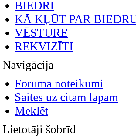
BIEDRI
KĀ KĻŪT PAR BIEDR
VĒSTURE
REKVIZĪTI
Navigācija
Foruma noteikumi
Saites uz citām lapām
Meklēt
Lietotāji šobrīd