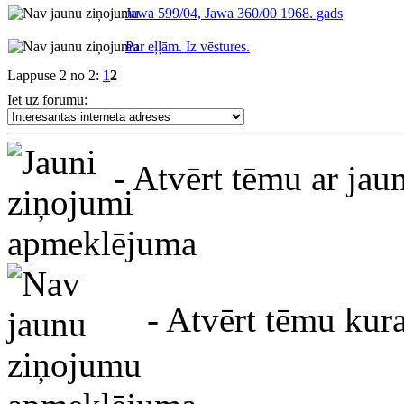
Jawa 599/04, Jawa 360/00 1968. gads
Par eļļām. Iz vēstures.
Lappuse 2 no 2:
1
2
Iet uz forumu:
- Atvērt tēmu ar ja
apmeklējuma
- Atvērt tēmu kur