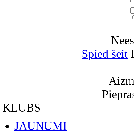
Neesi
Spied šeit
l
Aizmi
Piepra
KLUBS
JAUNUMI