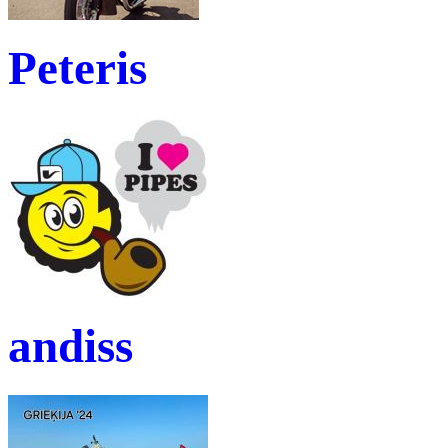
Peteris
andiss