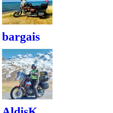
bargais
AldisK