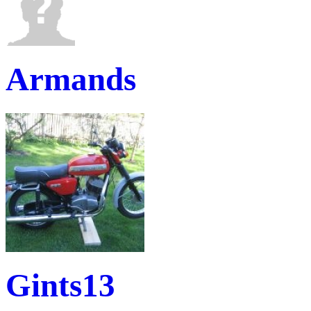
Armands
Gints13