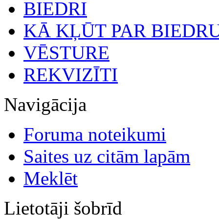
BIEDRI
KĀ KĻŪT PAR BIEDR
VĒSTURE
REKVIZĪTI
Navigācija
Foruma noteikumi
Saites uz citām lapām
Meklēt
Lietotāji šobrīd