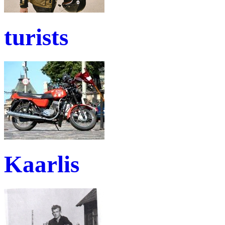
turists
Kaarlis