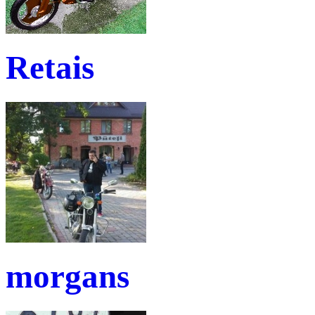
Retais
morgans