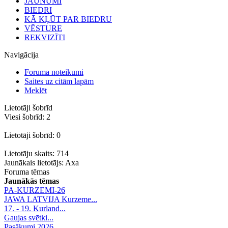
JAUNUMI
BIEDRI
KĀ KĻŪT PAR BIEDRU
VĒSTURE
REKVIZĪTI
Navigācija
Foruma noteikumi
Saites uz citām lapām
Meklēt
Lietotāji šobrīd
Viesi šobrīd: 2
Lietotāji šobrīd: 0
Lietotāju skaits: 714
Jaunākais lietotājs:
Axa
Foruma tēmas
Jaunākās tēmas
PA-KURZEMI-26
JAWA LATVIJA Kurzeme...
17. - 19. Kurland...
Gaujas svētki...
Pasākumi 2026.