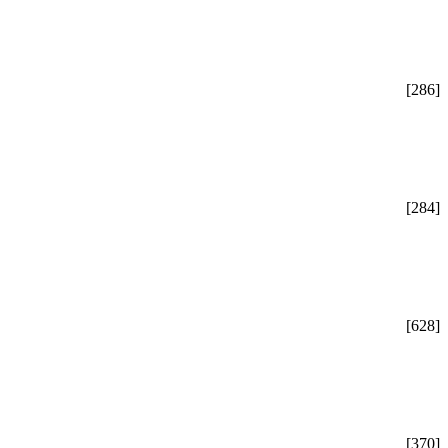
[286]
[284]
[628]
[370]