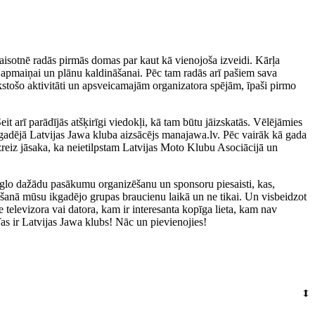
gaisotnē radās pirmās domas par kaut kā vienojoša izveidi. Kārļa
apmaiņai un plānu kaldināšanai. Pēc tam radās arī pašiem sava
kstošo aktivitāti un apsveicamajām organizatora spējām, īpaši pirmo
it arī parādījās atšķirīgi viedokļi, kā tam būtu jāizskatās. Vēlējāmies
adējā Latvijas Jawa kluba aizsācējs manajawa.lv. Pēc vairāk kā gada
zreiz jāsaka, ka neietilpstam Latvijas Moto Klubu Asociācijā un
ieglo dažādu pasākumu organizēšanu un sponsoru piesaisti, kas,
ntēšanā mūsu ikgadējo grupas braucienu laikā un ne tikai. Un visbeidzot
 televizora vai datora, kam ir interesanta kopīga lieta, kam nav
 Tas ir Latvijas Jawa klubs! Nāc un pievienojies!