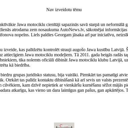
Nav izveidotu tēmu
 aktīvākie Jawa motociklu cienītāji sapazinās savā starpā un neformālā 
ūsdienās atrodama zem nosaukuma AutoNews.lv, sākotnējai informācijas 
ifonova nopelns. Liels paldies Georgam jāsaka arī par iniciatīvu, neizsī
u izveide, kas palīdzētu kontrolēt strauji augošo Jawa kustību Latvijā. Še
z attiecīgiem Jawa motociklu modeļiem. Tā 2011. gada beigās radās tag
bniekiem, tika nolemts oficiāli dibināt Jawa motociklu klubu Latvijā, u
trēta kā biedrība.
iedru grupas juridisko statusu, bija vairāki. Pirmkārt tas pamatīgi atv
gāk. Otrkārt tas palīdz kontaktu dibināšanā kā arī sevis un valsts preze
em cilvēkiem, kam dzīvē nepietiek ar vienkāršu kurnēšanu sēžot mājās pie
as padara atkarīgu, kas vieno un dara laimīgus gan pašus, gan apkārtējos.