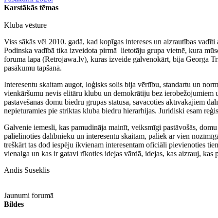
Karstākās tēmas
Kluba vēsture
Viss sākās vēl 2010. gadā, kad kopīgas intereses un aizrautības vadīti
Podinska vadībā tika izveidota pirmā lietotāju grupa vietnē, kura m
foruma lapa (Retrojawa.lv), kuras izveide galvenokārt, bija Georga Tr
pasākumu tapšanā.
Interesentu skaitam augot, loģisks solis bija vērtību, standartu un norm
vienkāršumu nevis elitāru klubu un demokrātiju bez ierobežojumiem u
pastāvēšanas domu biedru grupas statusā, savācoties aktīvākajiem dalī
nepieturamies pie striktas kluba biedru hierarhijas. Juridiski esam reģis
Galvenie iemesli, kas pamudināja mainīt, veiksmīgi pastāvošās, domu b
palielinoties dalībnieku un interesentu skaitam, paliek ar vien nozīmī
treškārt tas dod iespēju ikvienam interesentam oficiāli pievienoties ti
vienalga un kas ir gatavi rīkoties idejas vārdā, idejas, kas aizrauj, k
Andis Suseklis
Jaunumi forumā
Bildes