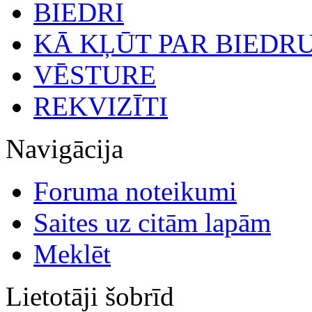
BIEDRI
KĀ KĻŪT PAR BIEDR
VĒSTURE
REKVIZĪTI
Navigācija
Foruma noteikumi
Saites uz citām lapām
Meklēt
Lietotāji šobrīd