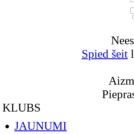
Neesi
Spied šeit
l
Aizmi
Piepra
KLUBS
JAUNUMI