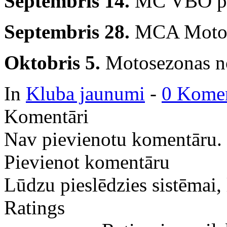
Septembris 14.
MC VBO po
Septembris 28.
MCA Motos
Oktobris 5.
Motosezonas no
In
Kluba jaunumi
-
0 Komen
Komentāri
Nav pievienotu komentāru.
Pievienot komentāru
Lūdzu pieslēdzies sistēmai,
Ratings