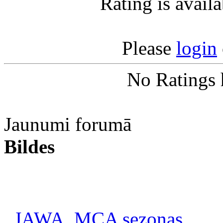
Rating is avail
Please
login
No Ratings 
Jaunumi forumā
Bildes
JAWA_MCA sezonas...