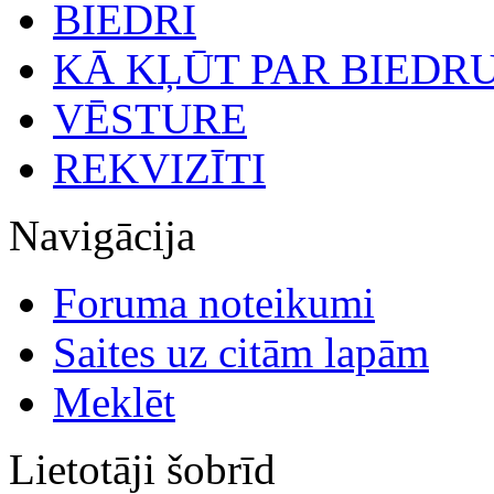
BIEDRI
KĀ KĻŪT PAR BIEDR
VĒSTURE
REKVIZĪTI
Navigācija
Foruma noteikumi
Saites uz citām lapām
Meklēt
Lietotāji šobrīd