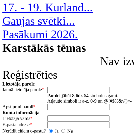
17. - 19. Kurland...
Gaujas svētki...
Pasākumi 2026.
Karstākās tēmas
Nav iz
Reģistrēties
Lietotāja parole
Jaunā lietotāja parole
*
Parolei jābūt 8 līdz 64 simbolus garai.
Atļautie simboli ir a-z, 0-9 un @!#$%&\/()=-_
Apstiprini paroli
*
Konta informācija
Lietotāja vārds
*
E-pasta adrese
*
Nerādīt citiem e-pastu?
Jā
Nē