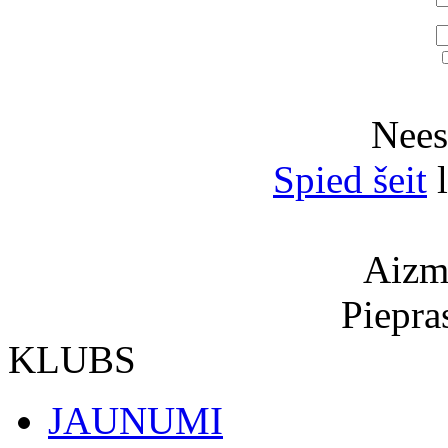
Neesi
Spied šeit
l
Aizmi
Piepra
KLUBS
JAUNUMI