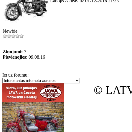
Labojis AldisK uz 01-12-2016 21:23
Newbie
Ziņojumi:
7
Pievienojies:
09.08.16
Iet uz forumu:
© LATV