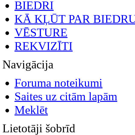
BIEDRI
KĀ KĻŪT PAR BIEDR
VĒSTURE
REKVIZĪTI
Navigācija
Foruma noteikumi
Saites uz citām lapām
Meklēt
Lietotāji šobrīd