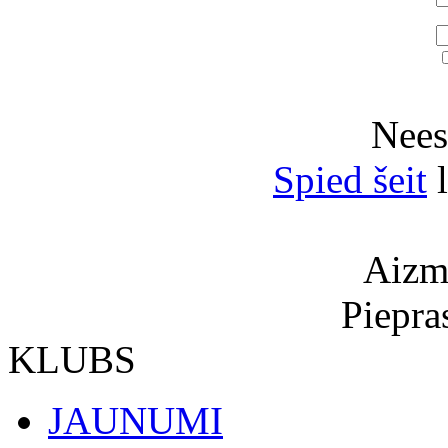
Neesi
Spied šeit
l
Aizmi
Piepra
KLUBS
JAUNUMI