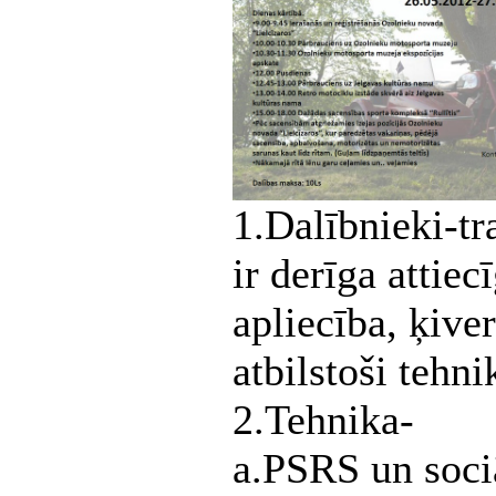
1.Dalībnieki-tr
ir derīga attiec
apliecība, ķive
atbilstoši tehn
2.Tehnika-
a.PSRS un sociā