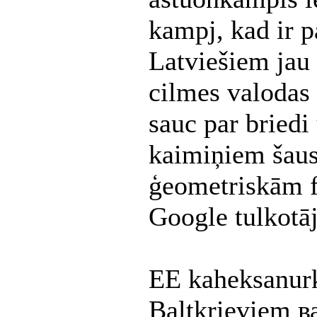
kampj, kad ir p
Latviešiem jau t
cilmes valodas 
sauc par briedi 
kaimiņiem šaus
ģeometriskām fi
Google tulkotāj
EE kaheksanur
Baltkrieviem в