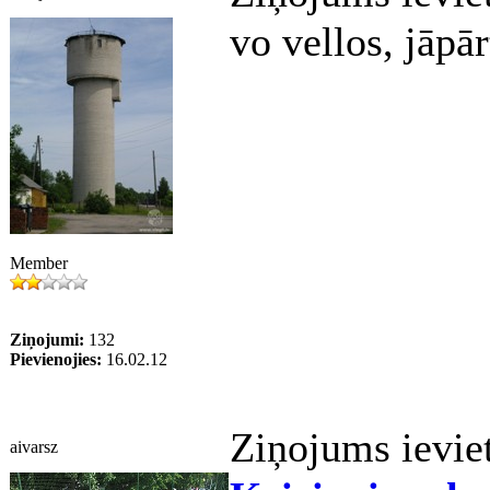
vo vellos, jāpār
Member
Ziņojumi:
132
Pievienojies:
16.02.12
Ziņojums ievie
aivarsz