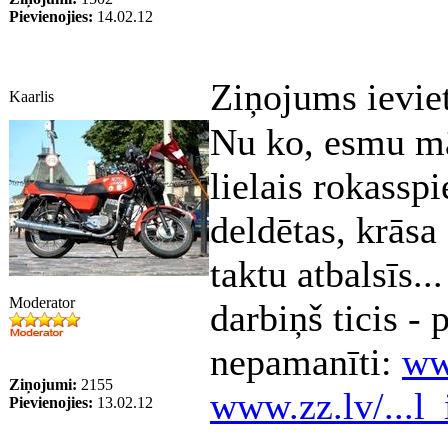
Pievienojies:
14.02.12
Ziņojums ievie
Kaarlis
Nu ko, esmu mā
lielais rokassp
deldētas, krāsa
taktu atbalsīs..
Moderator
darbiņš ticis -
nepamanīti:
ww
Ziņojumi:
2155
www.zz.lv/...l
Pievienojies:
13.02.12