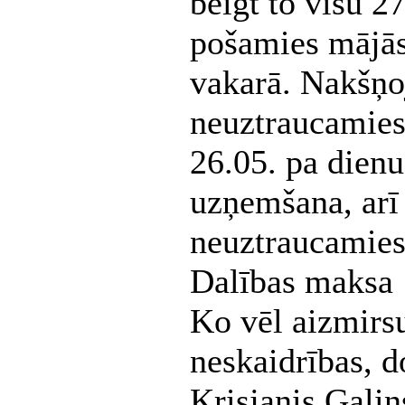
beigt to visu 27
pošamies mājās
vakarā. Nakšņoj
neuztraucamies
26.05. pa dienu
uzņemšana, arī
neuztraucamies
Dalības maksa 
Ko vēl aizmirsu
neskaidrības, do
Krisjanis.Gali