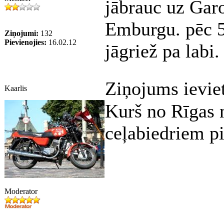
jābrauc uz Gar
Emburgu. pēc 5 
Ziņojumi:
132
Pievienojies:
16.02.12
jāgriež pa labi.
Ziņojums ievie
Kaarlis
Kurš no Rīgas n
ceļabiedriem p
Moderator