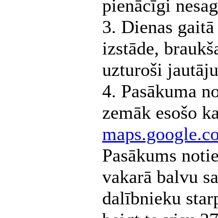
pienācīgi nesag
3. Dienas gaitā
izstāde, brauk
uzturoši jautāj
4. Pasākuma nor
zemāk esošo ka
maps.google.c
Pasākums notie
vakarā balvu sa
dalībnieku sta