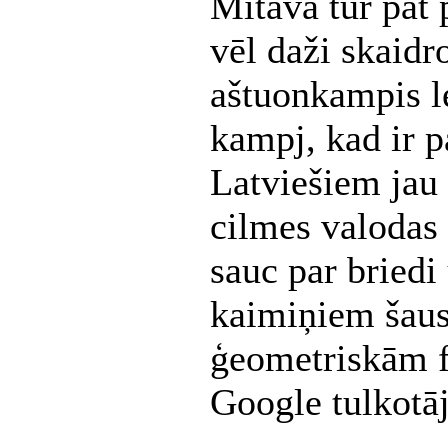
Mītava tur pat p
vēl daži skaidro
aštuonkampis le
kampj, kad ir p
Latviešiem jau t
cilmes valodas 
sauc par briedi 
kaimiņiem šaus
ģeometriskām fi
Google tulkotāj