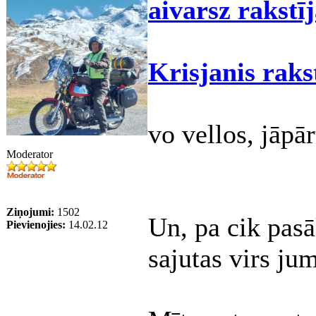
aivarsz rakstīj
Krisjanis raks
vo vellos, jāpār
Moderator
Ziņojumi:
1502
Un, pa cik pasā
Pievienojies:
14.02.12
sajutas virs jum