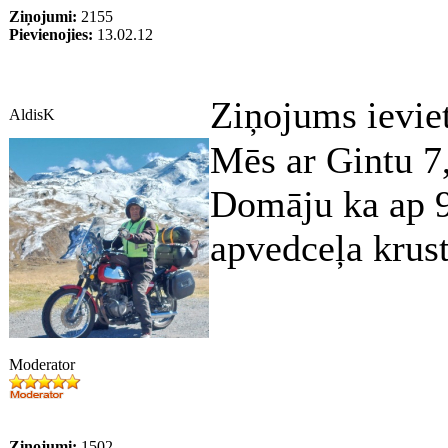
Ziņojumi:
2155
Pievienojies:
13.02.12
Ziņojums ievie
AldisK
Mēs ar Gintu 7
Domāju ka ap 9
apvedceļa krus
Moderator
Ziņojumi:
1502