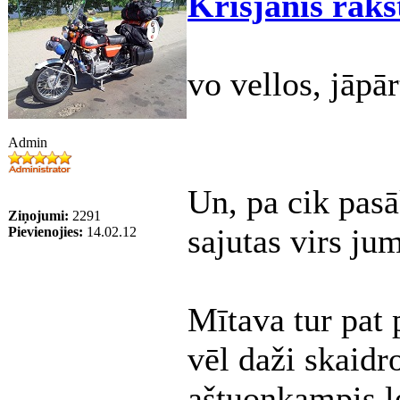
Krisjanis raks
vo vellos, jāpār
Admin
Un, pa cik pasā
Ziņojumi:
2291
sajutas virs jum
Pievienojies:
14.02.12
Mītava tur pat p
vēl daži skaidro
aštuonkampis le