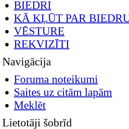
BIEDRI
KĀ KĻŪT PAR BIEDR
VĒSTURE
REKVIZĪTI
Navigācija
Foruma noteikumi
Saites uz citām lapām
Meklēt
Lietotāji šobrīd