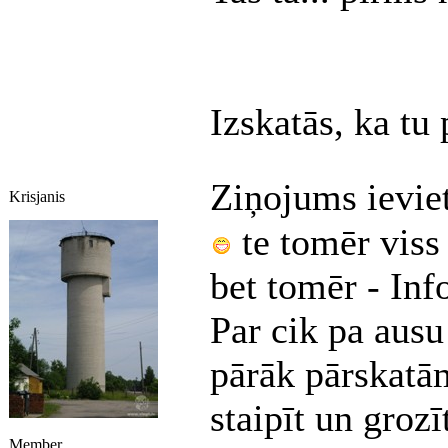
Izskatās, ka tu
Ziņojums ievie
Krisjanis
te tomēr viss
bet tomēr - Inf
Par cik pa ausu
pārāk pārskatām
staipīt un grozī
Member