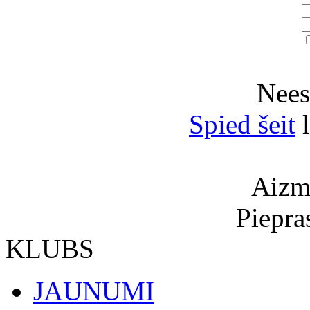
Neesi
Spied šeit
l
Aizmi
Piepra
KLUBS
JAUNUMI