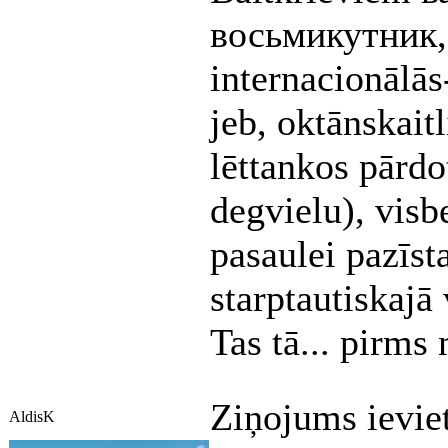
восьмикутник, 
internacionālās
jeb, oktānskaitli
lēttankos pārdo
degvielu), visbe
pasaulei pazīs
starptautiskajā
Tas tā... pirms
Ziņojums ievie
AldisK