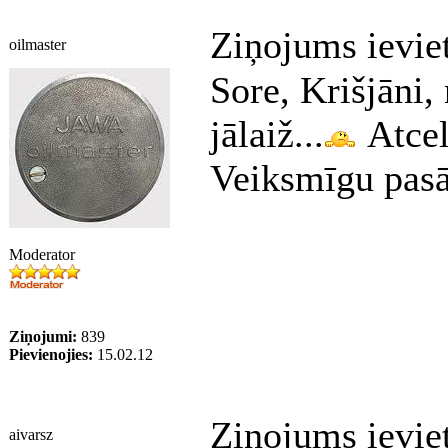
Ziņojums ievie
oilmaster
Sore, Krišjāni,
jālaiž...
Atcel
Veiksmīgu pasā
Moderator
Ziņojumi:
839
Pievienojies:
15.02.12
Ziņojums ievie
aivarsz