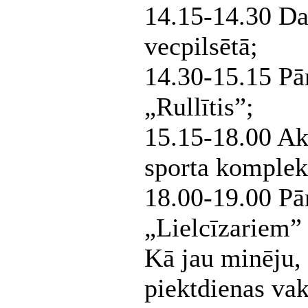
14.15-14.30 Dal
vecpilsētā;
14.30-15.15 Pā
„Rullītis”;
15.15-18.00 Akt
sporta kompleks
18.00-19.00 Pā
„Lielcīzariem”
Kā jau minēju, 
piektdienas vaka