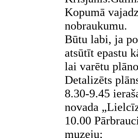
Kopumā vajadzē
nobraukumu.
Būtu labi, ja p
atsūtīt epastu 
lai varētu plān
Detalizēts plān
8.30-9.45 ieraš
novada „Lielcī
10.00 Pārbrauc
muzeju;