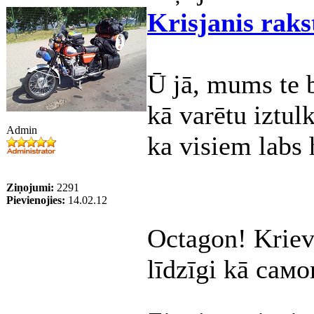
Krisjanis raks
Ū jā, mums te b
kā varētu iztul
Admin
ka visiem labs
Ziņojumi:
2291
Pievienojies:
14.02.12
Octagon! Kriev
līdzīgi kā сам