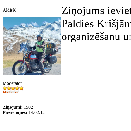
Ziņojums ievie
AldisK
Paldies Krišjā
organizēšanu un
Moderator
Ziņojumi:
1502
Pievienojies:
14.02.12