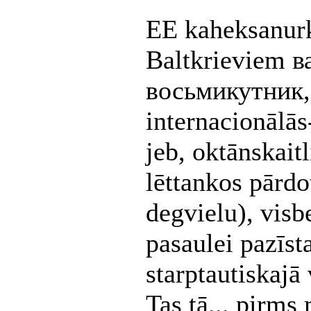
EE kaheksanur
Baltkrieviem в
восьмикутник, 
internacionālās
jeb, oktānskaitli
lēttankos pārdo
degvielu), visbe
pasaulei pazīs
starptautiskajā
Tas tā... pirms