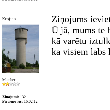
Ziņojums ievie
Krisjanis
Ū jā, mums te b
kā varētu iztul
ka visiem labs
Member
Ziņojumi:
132
Pievienojies:
16.02.12