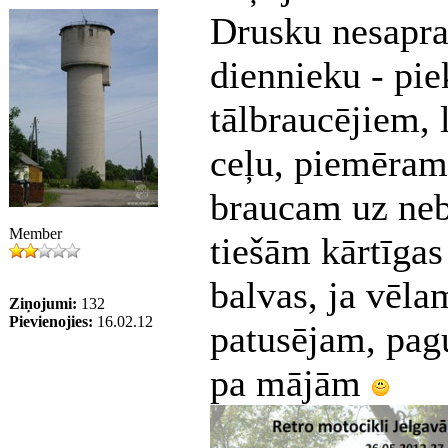
Drusku nesaprat
diennieku - pie
tālbraucējiem, l
ceļu, piemēram
braucam uz neb
Member
tiešām kārtīgas
balvas, ja vēla
Ziņojumi:
132
Pievienojies:
16.02.12
patusējam, pagu
pa mājām