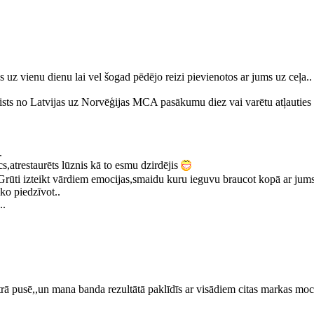
 uz vienu dienu lai vel šogad pēdējo reizi pievienotos ar jums uz ceļa..
sts no Latvijas uz Norvēģijas MCA pasākumu diez vai varētu atļauties aizl
.
s,atrestaurēts lūznis kā to esmu dzirdējis
Grūti izteikt vārdiem emocijas,smaidu kuru ieguvu braucot kopā ar jum
ko piedzīvot..
..
rā pusē,,un mana banda rezultātā paklīdīs ar visādiem citas markas moc