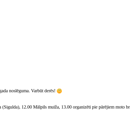
.gada noslēguma. Varbūt derēs!
ņa (Sigulda), 12.00 Mālpils muiža, 13.00 organizēti pie pārējiem moto br