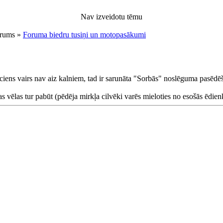
Nav izveidotu tēmu
orums »
Foruma biedru tusiņi un motopasākumi
ens vairs nav aiz kalniem, tad ir sarunāta "Sorbās" noslēguma pasēdē
s vēlas tur pabūt (pēdēja mirkļa cilvēki varēs mieloties no esošās ēdienk