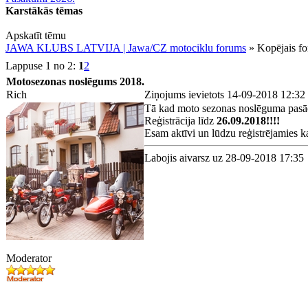
Karstākās tēmas
Apskatīt tēmu
JAWA KLUBS LATVIJA | Jawa/CZ motociklu forums
» Kopējais f
Lappuse 1 no 2:
1
2
Motosezonas noslēgums 2018.
Rich
Ziņojums ievietots 14-09-2018 12:32
Tā kad moto sezonas noslēguma pasāci
Reģistrācija līdz
26.09.2018!!!!
Esam aktīvi un lūdzu reģistrējamies ka
Labojis aivarsz uz 28-09-2018 17:35
Moderator