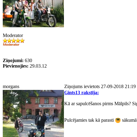
Moderator
Ziņojumi:
630
Pievienojies:
29.03.12
morgans
Ziņojums ievietots 27-09-2018 21:19
Gints13 rakstīja:
Kā ar sapulcēšanos pirms Mālpils? Si
Pulcējamies tak kā parasti
sākumā 