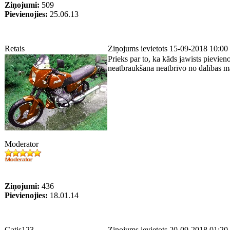
Ziņojumi:
509
Pievienojies:
25.06.13
Retais
Ziņojums ievietots 15-09-2018 10:00
Prieks par to, ka kāds jawists pievien
neatbraukšana neatbrīvo no dalības m
Moderator
Ziņojumi:
436
Pievienojies:
18.01.14
Gatis123
Ziņojums ievietots 20-09-2018 01:20