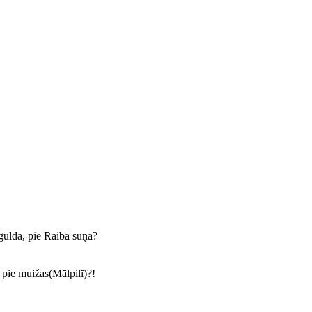
guldā, pie Raibā suņa?
pie muižas(Mālpilī)?!