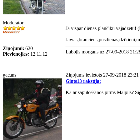
Moderator
Jā vispār dienas plančiku vajadzētu! (
Jawas,brauciens,pusdienas,dzērieni,m
Ziņojumi:
620
Labojis morgans uz 27-09-2018 21:2
Pievienojies:
12.11.12
gacans
Ziņojums ievietots 27-09-2018 23:21
Gints13 rakstīja:
Kā ar sapulcēšanos pirms Mālpils? Si