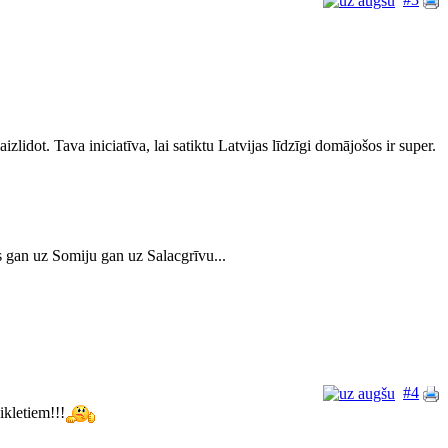
idot. Tava iniciatīva, lai satiktu Latvijas līdzīgi domājošos ir super.
s gan uz Somiju gan uz Salacgrīvu...
#4
ikletiem!!!