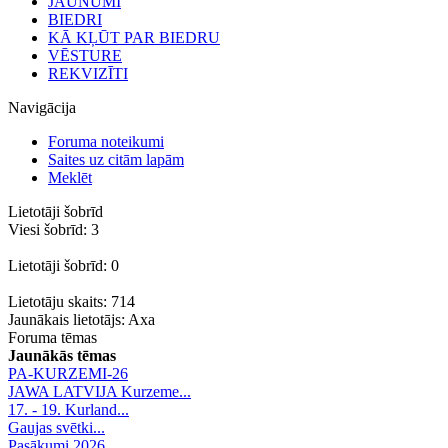
JAUNUMI
BIEDRI
KĀ KĻŪT PAR BIEDRU
VĒSTURE
REKVIZĪTI
Navigācija
Foruma noteikumi
Saites uz citām lapām
Meklēt
Lietotāji šobrīd
Viesi šobrīd: 3
Lietotāji šobrīd: 0
Lietotāju skaits: 714
Jaunākais lietotājs:
Axa
Foruma tēmas
Jaunākās tēmas
PA-KURZEMI-26
JAWA LATVIJA Kurzeme...
17. - 19. Kurland...
Gaujas svētki...
Pasākumi 2026.