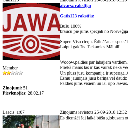
aivarsz rakstīja:
Gatis123 rakstīja:
Būšu 100%
braucu pie jums specjāli no Norvēģijas
Super. Visu cieņu. Ēdināšanas speciāli
Laipni gaidīts. Tiekamies Mālpilī.
Wooow,paldies par labajiem vārdiem.
Priekš manis tas ir kas vairāk nekā vec
Member
Un pluss jūsu kompānija ir superīga..
Esmu jauniņais jūsu bariņā,vel daudz 
Paldies jums visiem un lai ripo Jawas.
Ziņojumi:
51
Pievienojies:
28.02.17
Laacis_ar07
Ziņojums ievietots 25-09-2018 12:32
Es diemžēl šaj laikā būšu globusam ot