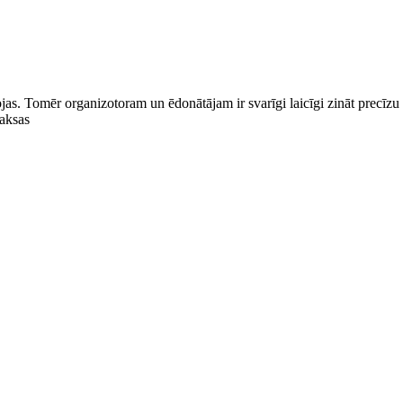
ojas. Tomēr organizotoram un ēdonātājam ir svarīgi laicīgi zināt precīzu 
aksas