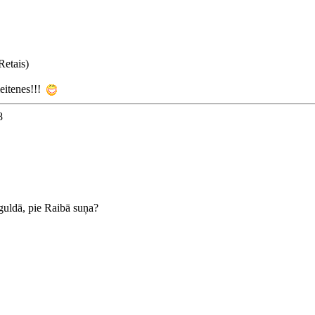
Retais)
eitenes!!!
8
guldā, pie Raibā suņa?