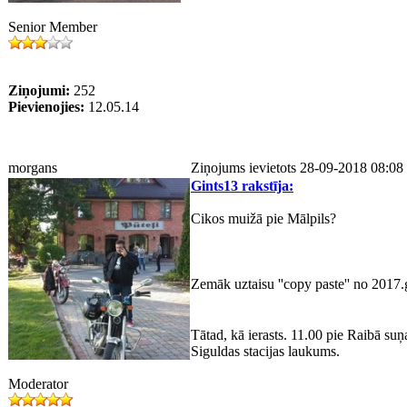
Senior Member
Ziņojumi:
252
Pievienojies:
12.05.14
morgans
Ziņojums ievietots 28-09-2018 08:08
Gints13 rakstīja:
Cikos muižā pie Mālpils?
Zemāk uztaisu ''copy paste'' no 2017
Tātad, kā ierasts. 11.00 pie Raibā su
Siguldas stacijas laukums.
Moderator