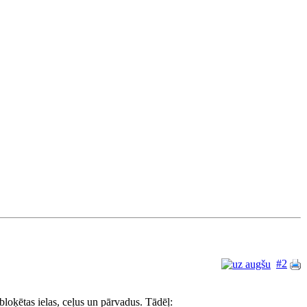
#2
bloķētas ielas, ceļus un pārvadus. Tādēļ: