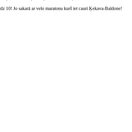
īdz 10! Jo sakarā ar velo maratonu kurš iet cauri Ķekava-Baldone!