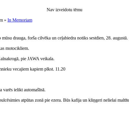
Nav izveidotu tēmu
am »
In Memoriam
mūsu drauga, forša cilvēka un ceļabiedra notiks sestdien, 28. augustā.
as motocikliem.
Kalnakrogā, pie JAWA veikala.
nieku vecajiem kapiem plkst. 11.20
 varēs ielikt automašīnā.
 pulcēsimies atpūtas zonā pie ezera. Būs kafija un kliņgeri nelielai malt