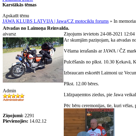
Karstākās tēmas
Apskatīt tēmu
JAWA KLUBS LATVIJA | Jawa/CZ motociklu forums
» In memori
Atvadas no Laimoņa Reinvalda.
aivarsz
Ziņojums ievietots 24-08-2021 12:04
Ar skumjām paziņojam, ka atvadas no 
Vēlama ierašanās ar JAWA / ČZ mark
Pulcēšanās no plkst. 10.30 Ķekavā, 
Izbraucam eskortēt Laimoni uz Vecum
Plkst. 12.00 bēres.
Admin
Līdzpaņemtos ziedus, pie Jawa veikala
Pēc bēru ceremonijas, tie, kuri vēlas,
Ziņojumi:
2291
Pievienojies:
14.02.12