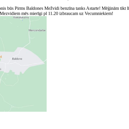
monis būs Pirms Baldones Mežvidi benzīna tanks Astarte! Mēģinām tikt l
o Mezvidiem mēs mierīgi pl 11.20 izbraucam uz Vecumniekiem!