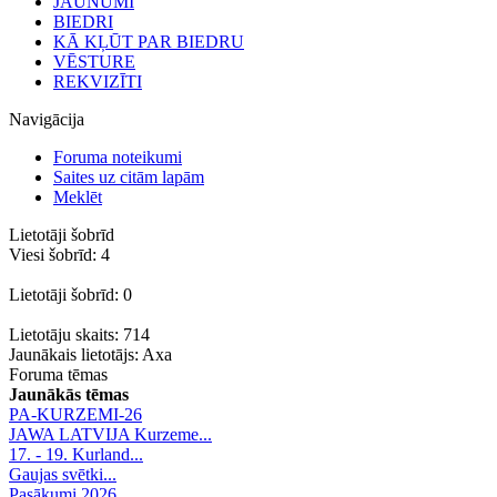
JAUNUMI
BIEDRI
KĀ KĻŪT PAR BIEDRU
VĒSTURE
REKVIZĪTI
Navigācija
Foruma noteikumi
Saites uz citām lapām
Meklēt
Lietotāji šobrīd
Viesi šobrīd: 4
Lietotāji šobrīd: 0
Lietotāju skaits: 714
Jaunākais lietotājs:
Axa
Foruma tēmas
Jaunākās tēmas
PA-KURZEMI-26
JAWA LATVIJA Kurzeme...
17. - 19. Kurland...
Gaujas svētki...
Pasākumi 2026.