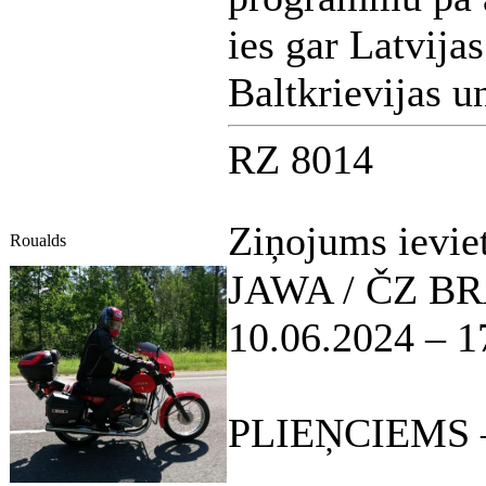
ies gar Latvija
Baltkrievijas u
RZ 8014
Ziņojums ievie
Roualds
JAWA / ČZ B
10.06.2024 – 1
PLIEŅCIEMS –