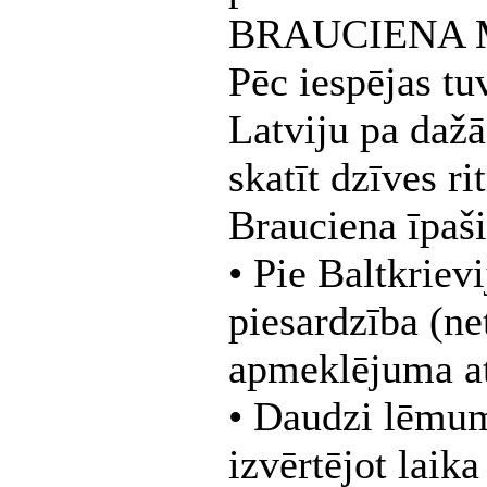
BRAUCIENA 
Pēc iespējas tu
Latviju pa dažā
skatīt dzīves r
Brauciena īpaš
• Pie Baltkriev
piesardzība (ne
apmeklējuma at
• Daudzi lēmum
izvērtējot laik