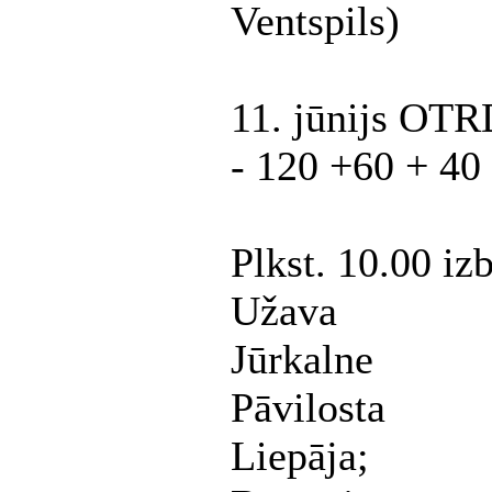
Ventspils)
11. jūnijs OT
- 120 +60 + 40
Plkst. 10.00 iz
Užava
Jūrkalne
Pāvilosta
Liepāja;