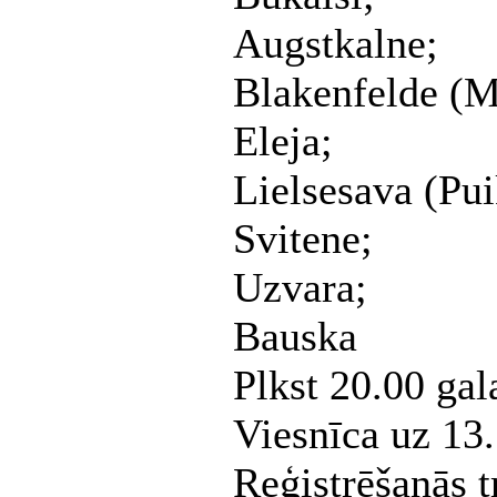
Augstkalne;
Blakenfelde (M
Eleja;
Lielsesava (Pu
Svitene;
Uzvara;
Bauska
Plkst 20.00 ga
Viesnīca uz 13.
Reģistrēšanās t