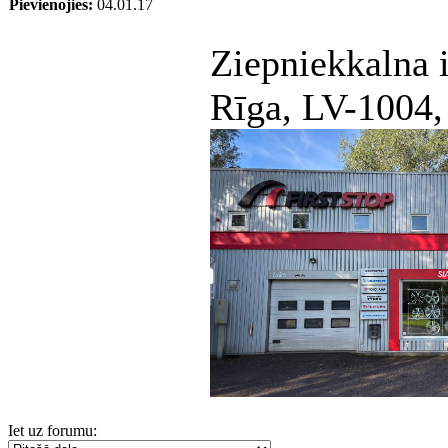
Pievienojies:
04.01.17
Ziepniekkalna i
Rīga, LV-1004,
Iet uz forumu: