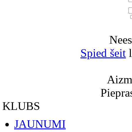
Neesi
Spied šeit
l
Aizmi
Piepra
KLUBS
JAUNUMI