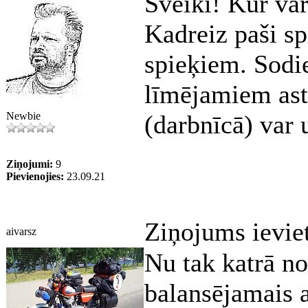
Sveiki! Kur var
Kadreiz paši sp
spieķiem. Sodi
līmējamiem astv
Newbie
(darbnīcā) var 
Ziņojumi:
9
Pievienojies:
23.09.21
Ziņojums ievie
aivarsz
Nu tak katrā n
balansējamais a