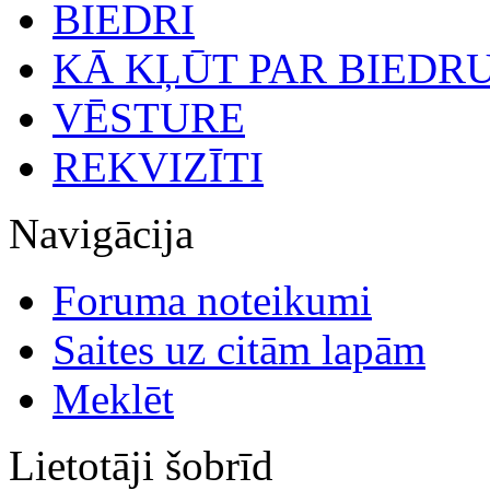
BIEDRI
KĀ KĻŪT PAR BIEDR
VĒSTURE
REKVIZĪTI
Navigācija
Foruma noteikumi
Saites uz citām lapām
Meklēt
Lietotāji šobrīd