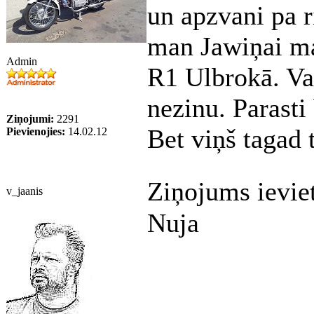
un apzvani pa r
man Jawiņai mai
Admin
R1 Ulbrokā. Vai
nezinu. Parasti
Ziņojumi:
2291
Bet viņš tagad 
Pievienojies:
14.02.12
Ziņojums ievie
v_jaanis
Nuja