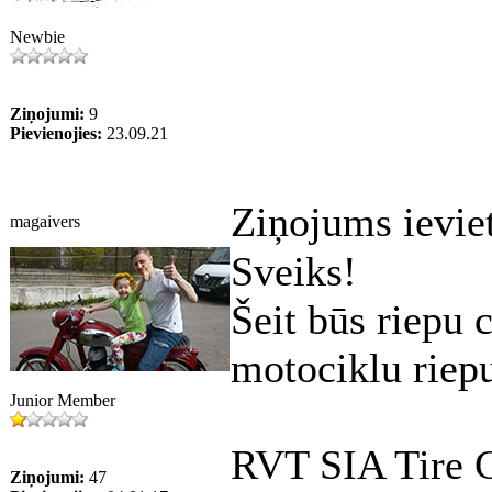
Newbie
Ziņojumi:
9
Pievienojies:
23.09.21
Ziņojums ievie
magaivers
Sveiks!
Šeit būs riepu 
motociklu riepu
Junior Member
RVT SIA Tire 
Ziņojumi:
47