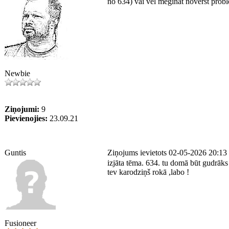
no 634) vai vēl mēģināt novērst pro
Newbie
Ziņojumi:
9
Pievienojies:
23.09.21
Guntis
Ziņojums ievietots 02-05-2026 20:13
izjāta tēma. 634. tu domā būt gudrāks
tev karodziņš rokā ,labo !
Fusioneer