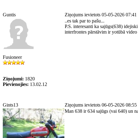
Guntis
Ziņojums ievietots 05-05-2026 07:41
..es tak par to pašu...
P.S. interesanti ka sajūgs(638) idejiski
interfrontes pārstāvim ir yotūbā vide
Fusioneer
Ziņojumi:
1820
Pievienojies:
13.02.12
Gints13
Ziņojums ievietots 06-05-2026 08:55
Man 638 ir 634 sajūgs (vai 640) un 