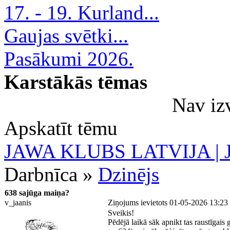
17. - 19. Kurland...
Gaujas svētki...
Pasākumi 2026.
Karstākās tēmas
Nav iz
Apskatīt tēmu
JAWA KLUBS LATVIJA | Ja
Darbnīca »
Dzinējs
638 sajūga maiņa?
v_jaanis
Ziņojums ievietots 01-05-2026 13:23
Sveikis!
Pēdējā laikā sāk apnikt tas raustīgais