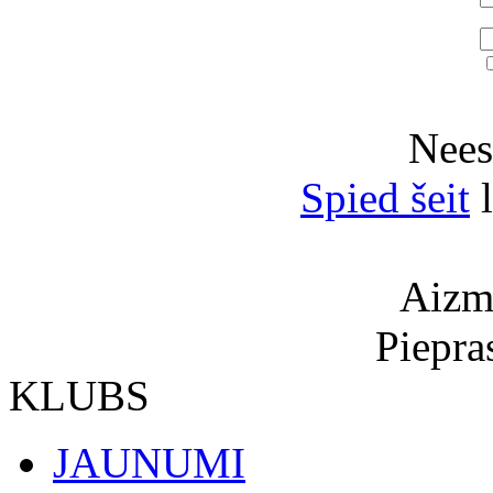
Neesi
Spied šeit
l
Aizmi
Piepra
KLUBS
JAUNUMI