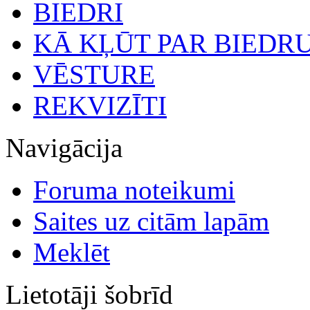
BIEDRI
KĀ KĻŪT PAR BIEDR
VĒSTURE
REKVIZĪTI
Navigācija
Foruma noteikumi
Saites uz citām lapām
Meklēt
Lietotāji šobrīd