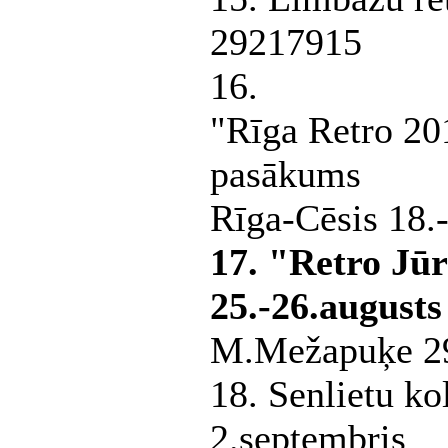
29217915
16.
"Rīga Retro 20
pasākums
Rīga-Cēsis 18.
17. "Retro Jū
25.-26.augusts
M.Mežapuķe 2
18. Senlietu ko
2.septembris