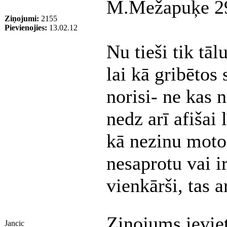
M.Mežapuķe 2
Ziņojumi:
2155
Pievienojies:
13.02.12
Nu tieši tik tāl
lai kā gribētos
norisi- ne kas 
nedz arī afišai
kā nezinu moto 
nesaprotu vai ir
vienkārši, tas ar
Ziņojums ievie
Jancic