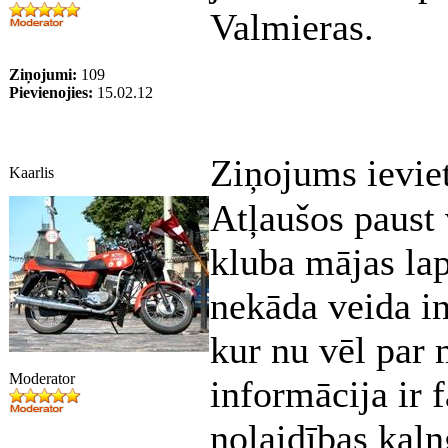
Valmieras.
Ziņojumi:
109
Pievienojies:
15.02.12
Ziņojums ievie
Kaarlis
Atļaušos paust
kluba mājas lap
nekāda veida i
kur nu vēl par 
Moderator
informācija ir 
nolaidības kaln