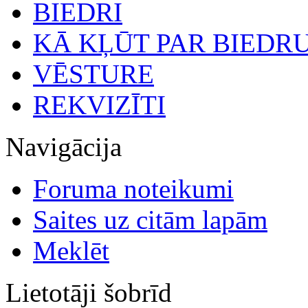
BIEDRI
KĀ KĻŪT PAR BIEDR
VĒSTURE
REKVIZĪTI
Navigācija
Foruma noteikumi
Saites uz citām lapām
Meklēt
Lietotāji šobrīd