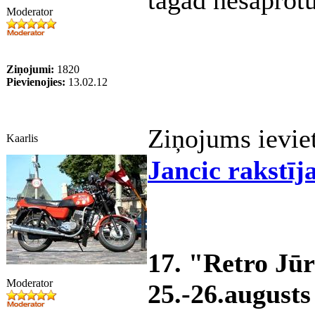
tagad nesaprotu
Moderator
Ziņojumi:
1820
Pievienojies:
13.02.12
Ziņojums ievie
Kaarlis
Jancic rakstīj
17. "Retro Jū
Moderator
25.-26.augusts