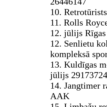
26446147
10. Retrotūrist
11. Rolls Royc
12. jūlijs Rīg
12. Senlietu ko
kompleksā spor
13. Kuldīgas m
jūlijs 2917372
14. Jangtimer r
AAK
15. Limbažu ret