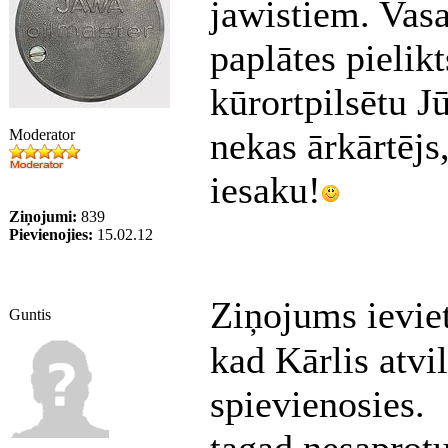
jawistiem. Vas
paplātes pielik
kūrortpilsētu J
nekas ārkārtējs
Moderator
iesaku!
Ziņojumi:
839
Pievienojies:
15.02.12
Ziņojums ievie
Guntis
kad Kārlis atv
spievienosies.