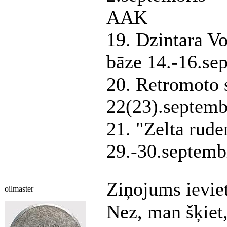
AAK
19. Dzintara V
bāze 14.-16.s
20. Retromoto 
22(23).septemb
21. "Zelta rud
29.-30.septem
Ziņojums ievie
oilmaster
Nez, man šķiet,