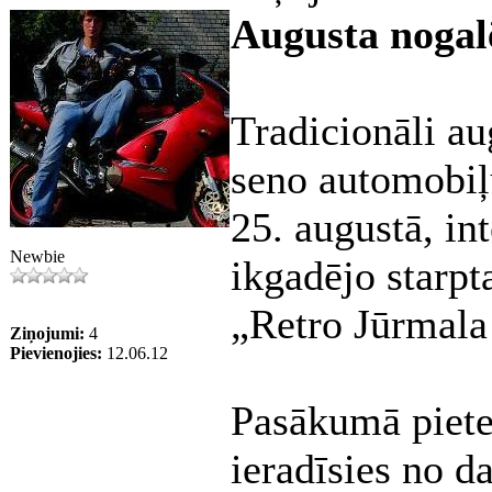
Augusta nogalē
Tradicionāli au
seno automobiļu
25. augustā, int
Newbie
ikgadējo starpt
„Retro Jūrmala
Ziņojumi:
4
Pievienojies:
12.06.12
Pasākumā piete
ieradīsies no 