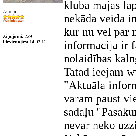
kluba mājas lap
Admin
nekāda veida i
kur nu vēl par 
Ziņojumi:
2291
informācija ir 
Pievienojies:
14.02.12
nolaidības kaln
Tatad ieejam w
"Aktuāla infor
varam paust vie
sadaļu "Pasākum
nevar neko uzzi