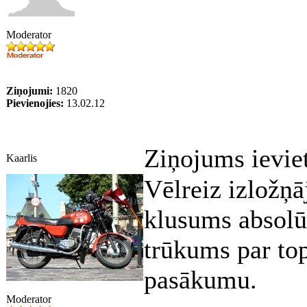
Moderator
Ziņojumi:
1820
Pievienojies:
13.02.12
Ziņojums ievie
Kaarlis
Vēlreiz izložņ
klusums absolū
trūkums par to
pasākumu.
Moderator