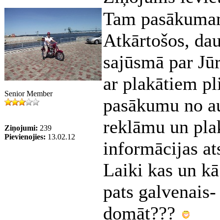
Tam pasākumam 
Atkārtošos, daud
sajūsmā par Jū
ar plakātiem pli
Senior Member
pasākumu no au
reklāmu un plak
Ziņojumi:
239
Pievienojies:
13.02.12
informācijas at
Laiki kas un kā
pats galvenais-
domāt???