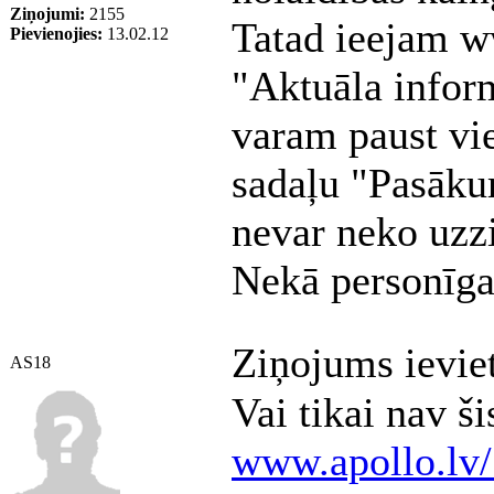
Ziņojumi:
2155
Tatad ieejam w
Pievienojies:
13.02.12
"Aktuāla infor
varam paust vie
sadaļu "Pasākum
nevar neko uzzi
Nekā personīga
Ziņojums ievie
AS18
Vai tikai nav šis
www.apollo.lv/