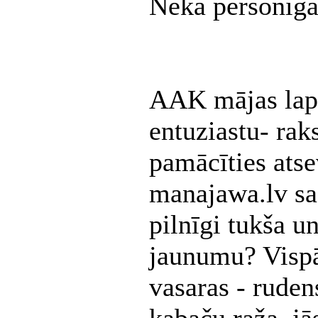
Nekā personīga
AAK mājas lapa 
entuziastu- rak
pamācīties atse
manajawa.lv 
pilnīgi tukša u
jaunumu? Vispā
vasaras - ruden