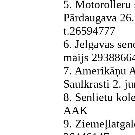
5. Motorolleru
Pārdaugava 2
t.26594777
6. Jelgavas sen
maijs 2938866
7. Amerikāņu A
Saulkrasti 2. j
8. Senlietu kole
AAK
9. Ziemeļlatgale