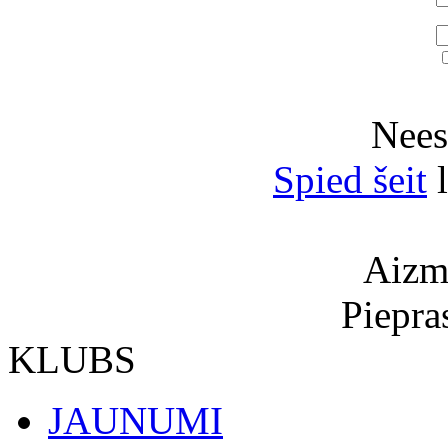
Neesi
Spied šeit
l
Aizmi
Piepra
KLUBS
JAUNUMI