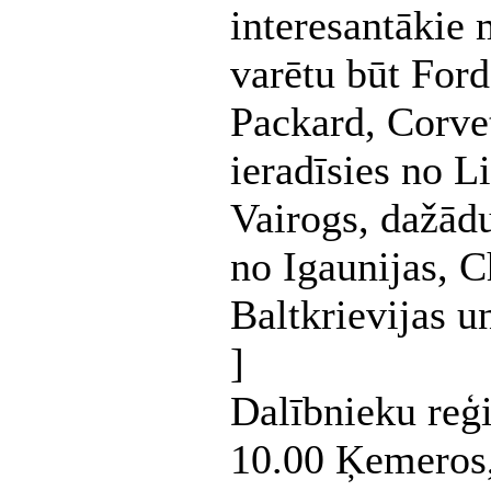
interesantākie 
varētu būt For
Packard, Corvet
ieradīsies no L
Vairogs, dažād
no Igaunijas, 
Baltkrievijas un
]
Dalībnieku reģi
10.00 Ķemeros,