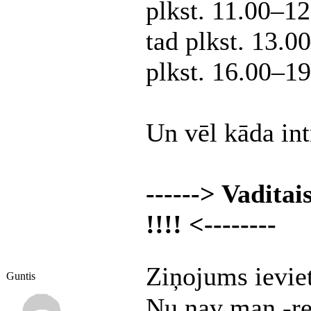
plkst. 11.00–1
tad plkst. 13.
plkst. 16.00–19
Un vēl kāda intr
------> Vadita
!!!! <--------
Ziņojums ievie
Guntis
Nu nav man -re