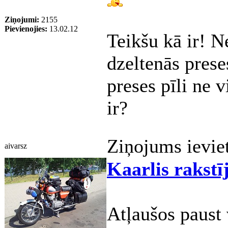
Ziņojumi:
2155
Pievienojies:
13.02.12
Teikšu kā ir! N
dzeltenās prese
preses pīli ne v
ir?
Ziņojums ievie
aivarsz
Kaarlis rakstī
Atļaušos paust