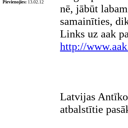
Pievienojies:
13.02.12
nē, jābūt laba
samainīties, dik
Links uz aak p
http://www.aak
Latvijas Antīk
atbalstītie pas