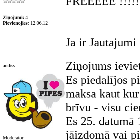
FREEEEE !!!!!
Ziņojumi:
4
Pievienojies:
12.06.12
Ja ir Jautajumi
Ziņojums ievie
andiss
Es piedalījos p
maksa kaut kur
brīvu - visu cie
Es 25. datumā 
jāizdomā vai pi
Moderator