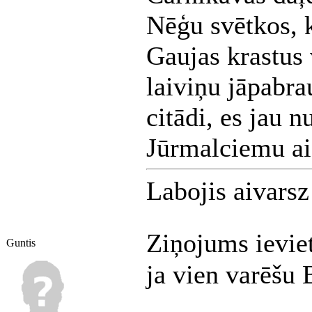
Nēģu svētkos, k
Gaujas krastus 
laiviņu jāpabra
citādi, es jau n
Jūrmalciemu ai
Labojis aivars
Ziņojums ievie
Guntis
ja vien varēšu