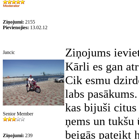
Ziņojumi:
2155
Pievienojies:
13.02.12
Ziņojums ievie
Jancic
Kārli es gan at
Cik esmu dzirdē
labs pasākums.
kas bijuši citu
Senior Member
ņems un tukšu ū
beigās pateikt 
Ziņojumi:
239