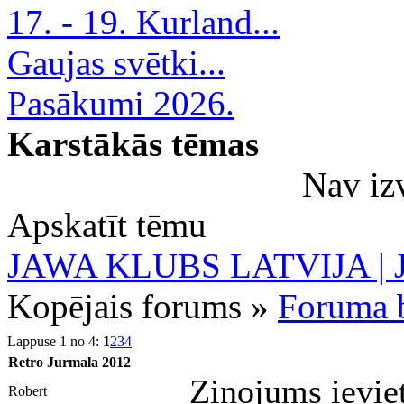
17. - 19. Kurland...
Gaujas svētki...
Pasākumi 2026.
Karstākās tēmas
Nav iz
Apskatīt tēmu
JAWA KLUBS LATVIJA | Ja
Kopējais forums »
Foruma b
Lappuse 1 no 4:
1
2
3
4
Retro Jurmala 2012
Ziņojums ievie
Robert