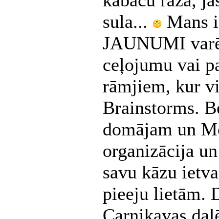
kabaču raža, jā
sula...
Mans i
JAUNUMI varētu
ceļojumu vai p
rāmjiem, kur vi
Brainstorms. Bet
domājam un M
organizācija un
savu kāzu ietva
pieeju lietām. 
Carnikavas daļ