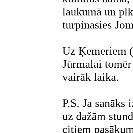
laukumā un plk
turpināsies Jom
Uz Ķemeriem (n
Jūrmalai tomēr 
vairāk laika.
P.S. Ja sanāks 
uz dažām stundi
citiem pasāku