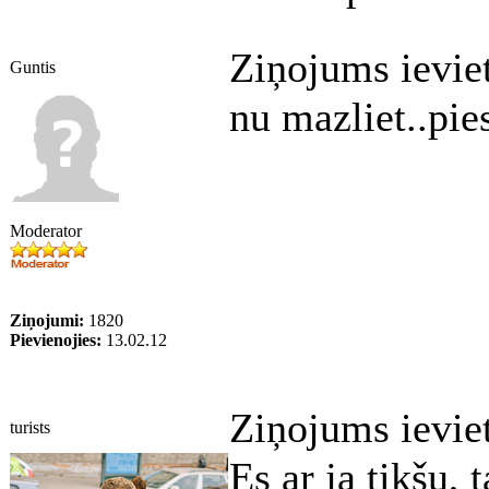
Ziņojums ievie
Guntis
nu mazliet..pies
Moderator
Ziņojumi:
1820
Pievienojies:
13.02.12
Ziņojums ievie
turists
Es ar ja tikšu, t