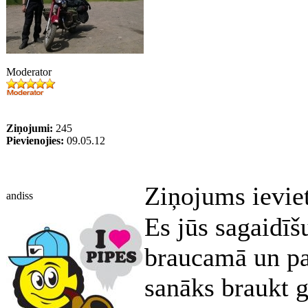
Moderator
Ziņojumi:
245
Pievienojies:
09.05.12
Ziņojums ievie
andiss
Es jūs sagaidīš
braucamā un pa
sanāks braukt 