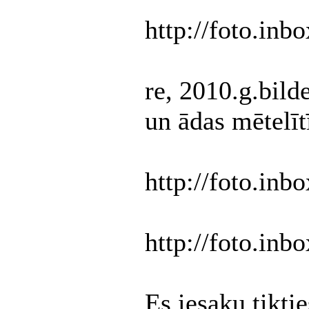
http://foto.inb
re, 2010.g.bild
un ādas mētelītī
http://foto.inb
http://foto.inb
Es iesaku tikti