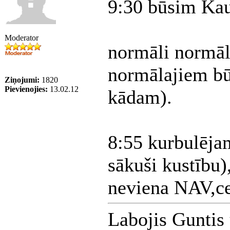
9:30 būsim Kau
Moderator
normāli normāli
normālajiem bū
Ziņojumi:
1820
Pievienojies:
13.02.12
kādam).
8:55 kurbulēja
sākuši kustību)
neviena NAV,ce
Labojis Guntis