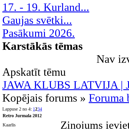
17. - 19. Kurland...
Gaujas svētki...
Pasākumi 2026.
Karstākās tēmas
Nav iz
Apskatīt tēmu
JAWA KLUBS LATVIJA | Ja
Kopējais forums »
Foruma b
Lappuse 2 no 4:
1
2
3
4
Retro Jurmala 2012
Ziņojums ievie
Kaarlis