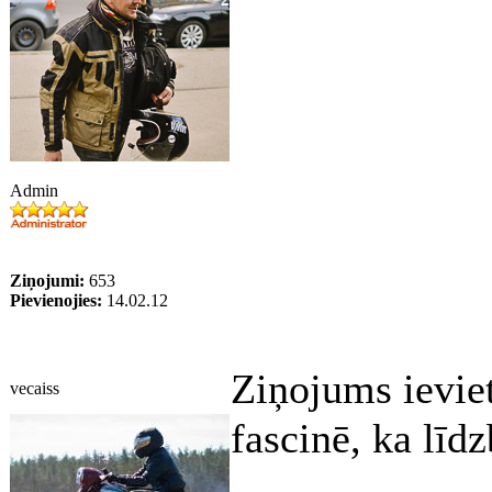
Admin
Ziņojumi:
653
Pievienojies:
14.02.12
Ziņojums ievie
vecaiss
fascinē, ka lī