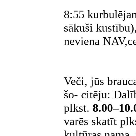
8:55 kurbulēja
sākuši kustību)
neviena NAV,ce
Veči, jūs brauc
šo- citēju: Dal
plkst.
8.00–10
varēs skatīt pl
kultūras nama,