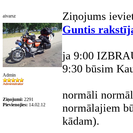
Ziņojums ievie
aivarsz
Guntis rakstīj
ja 9:00 IZBRA
9:30 būsim Kau
Admin
normāli normāli
Ziņojumi:
2291
normālajiem bū
Pievienojies:
14.02.12
kādam).