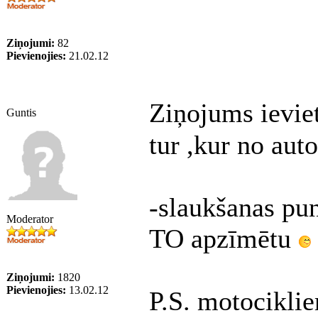
Ziņojumi:
82
Pievienojies:
21.02.12
Ziņojums ievie
Guntis
tur ,kur no aut
-slaukšanas pun
Moderator
TO apzīmētu
Ziņojumi:
1820
Pievienojies:
13.02.12
P.S. motocikli