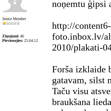
noņemtu ģipsi ar
Junior Member
http://content6-
foto.inbox.lv/
Ziņojumi:
46
Pievienojies:
25.04.12
2010/plakati-04
Forša izklaide 
gatavam, silst m
Taču visu atsve
braukšana lieda