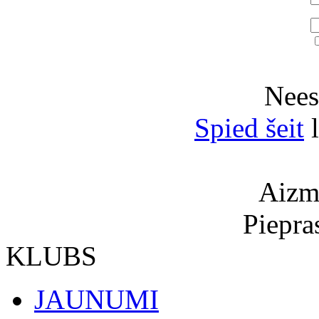
Neesi
Spied šeit
l
Aizmi
Piepra
KLUBS
JAUNUMI