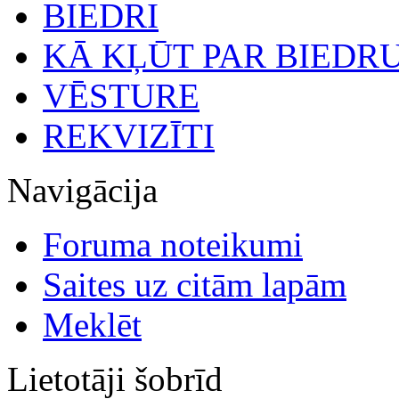
BIEDRI
KĀ KĻŪT PAR BIEDR
VĒSTURE
REKVIZĪTI
Navigācija
Foruma noteikumi
Saites uz citām lapām
Meklēt
Lietotāji šobrīd