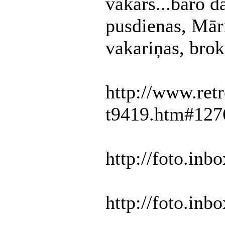
vakars...baro d
pusdienas, Māri
vakariņas, broka
http://www.ret
t9419.htm#127
http://foto.inb
http://foto.inb