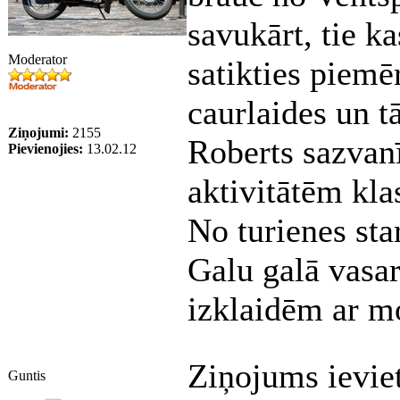
savukārt, tie k
Moderator
satikties piem
caurlaides un t
Ziņojumi:
2155
Roberts sazvan
Pievienojies:
13.02.12
aktivitātēm kla
No turienes sta
Galu galā vasar
izklaidēm ar m
Ziņojums ievie
Guntis