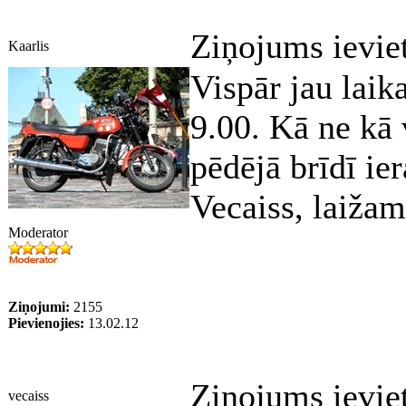
Ziņojums ievie
Kaarlis
Vispār jau lai
9.00. Kā ne kā 
pēdējā brīdī iera
Vecaiss, laiža
Moderator
Ziņojumi:
2155
Pievienojies:
13.02.12
Ziņojums ievie
vecaiss