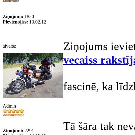
Ziņojumi:
1820
Pievienojies:
13.02.12
Ziņojums ievie
aivarsz
vecaiss rakstīj
fascinē, ka lī
Admin
Tā šāra tak nev
Ziņojumi:
2291