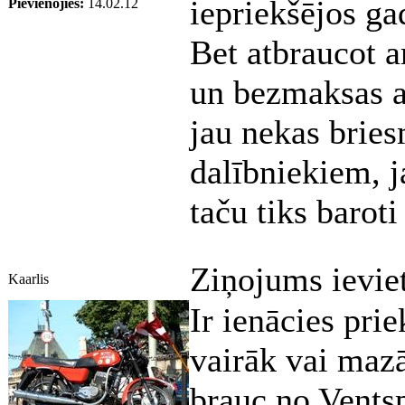
iepriekšējos ga
Pievienojies:
14.02.12
Bet atbraucot a
un bezmaksas a
jau nekas bries
dalībniekiem, ja
taču tiks baroti
Ziņojums ievie
Kaarlis
Ir ienācies pri
vairāk vai mazā
brauc no Ventsp