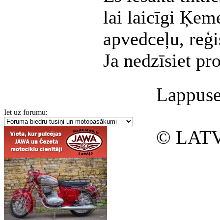
lai laicīgi Ķem
apvedceļu, reģis
Ja nedzīsiet pr
Lappuse
Iet uz forumu:
© LATV