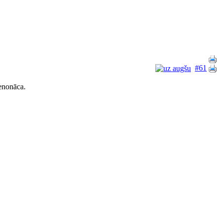
#61
nenonāca.