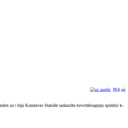
#64
nkts uz i bija Kandavas Statoilā sadauzīta tuvo/tālouguņu spuldze k-