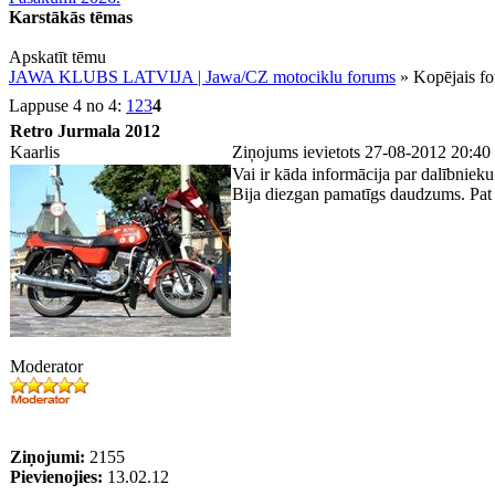
Karstākās tēmas
Apskatīt tēmu
JAWA KLUBS LATVIJA | Jawa/CZ motociklu forums
» Kopējais f
Lappuse 4 no 4:
1
2
3
4
Retro Jurmala 2012
Kaarlis
Ziņojums ievietots 27-08-2012 20:40
Vai ir kāda informācija par dalībniek
Bija diezgan pamatīgs daudzums. Pat a
Moderator
Ziņojumi:
2155
Pievienojies:
13.02.12