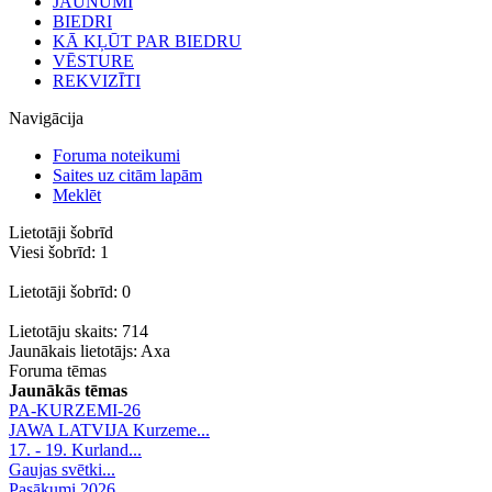
JAUNUMI
BIEDRI
KĀ KĻŪT PAR BIEDRU
VĒSTURE
REKVIZĪTI
Navigācija
Foruma noteikumi
Saites uz citām lapām
Meklēt
Lietotāji šobrīd
Viesi šobrīd: 1
Lietotāji šobrīd: 0
Lietotāju skaits: 714
Jaunākais lietotājs:
Axa
Foruma tēmas
Jaunākās tēmas
PA-KURZEMI-26
JAWA LATVIJA Kurzeme...
17. - 19. Kurland...
Gaujas svētki...
Pasākumi 2026.