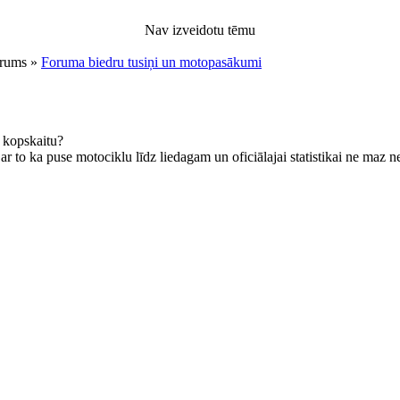
Nav izveidotu tēmu
orums »
Foruma biedru tusiņi un motopasākumi
u kopskaitu?
r to ka puse motociklu līdz liedagam un oficiālajai statistikai ne maz 