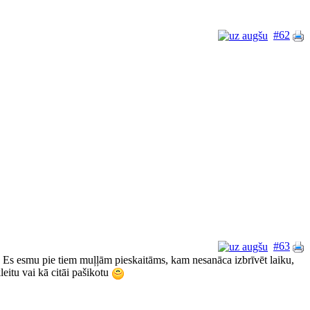
#62
#63
.. Es esmu pie tiem muļļām pieskaitāms, kam nesanāca izbrīvēt laiku,
leitu vai kā citāi pašikotu