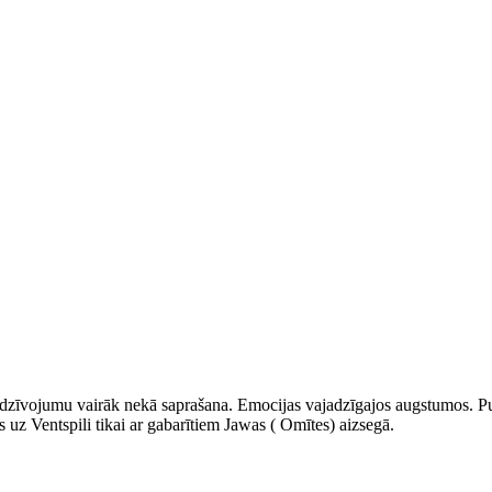
edzīvojumu vairāk nekā saprašana. Emocijas vajadzīgajos augstumos. Pu
z Ventspili tikai ar gabarītiem Jawas ( Omītes) aizsegā.