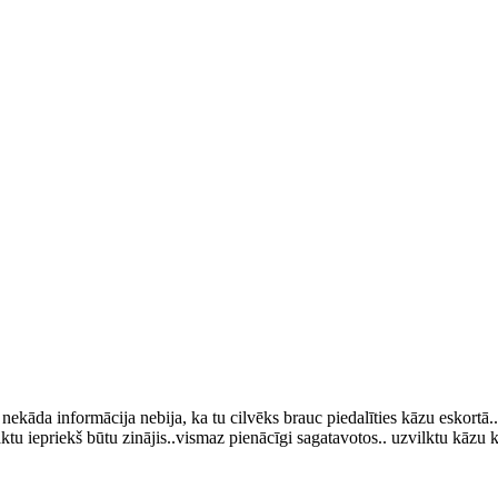
nekāda informācija nebija, ka tu cilvēks brauc piedalīties kāzu eskortā
aktu iepriekš būtu zinājis..vismaz pienācīgi sagatavotos.. uzvilktu kāzu k