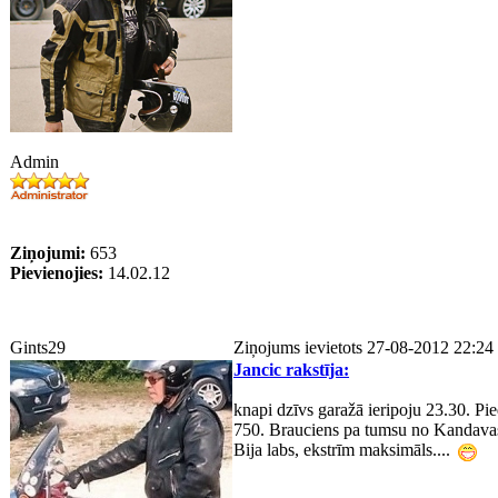
Admin
Ziņojumi:
653
Pievienojies:
14.02.12
Gints29
Ziņojums ievietots 27-08-2012 22:24
Jancic rakstīja:
knapi dzīvs garažā ieripoju 23.30. Pi
750. Brauciens pa tumsu no Kandavas u
Bija labs, ekstrīm maksimāls....