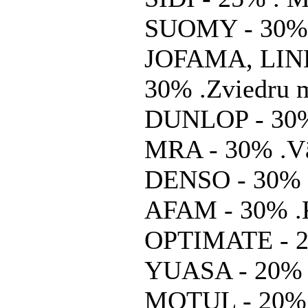
SUOMY - 30% .
JOFAMA, LI
30% .Zviedru m
DUNLOP - 30%
MRA - 30% .Vāc
DENSO - 30% 
AFAM - 30% .Ķē
OPTIMATE - 25
YUASA - 20% .
MOTUL - 20% 