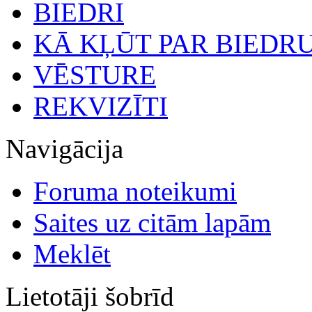
BIEDRI
KĀ KĻŪT PAR BIEDR
VĒSTURE
REKVIZĪTI
Navigācija
Foruma noteikumi
Saites uz citām lapām
Meklēt
Lietotāji šobrīd