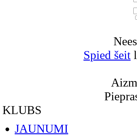
Neesi
Spied šeit
l
Aizmi
Piepra
KLUBS
JAUNUMI