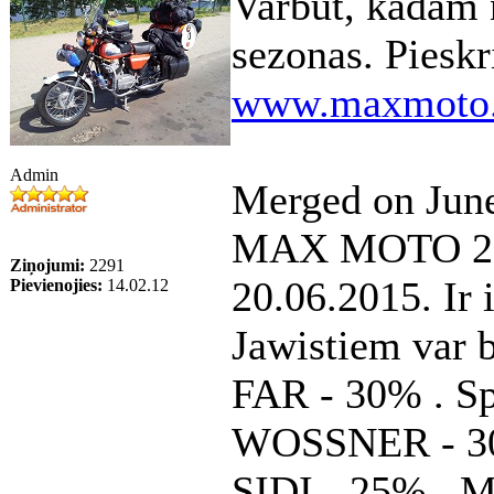
Varbūt, kādam 
sezonas. Pieskr
www.maxmoto.
Admin
Merged on June
MAX MOTO 2015
Ziņojumi:
2291
20.06.2015. Ir 
Pievienojies:
14.02.12
Jawistiem var b
FAR - 30% . Sp
WOSSNER - 30%
SIDI - 25% . M