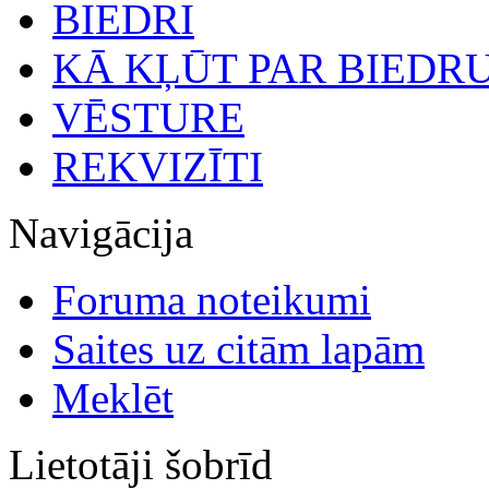
BIEDRI
KĀ KĻŪT PAR BIEDR
VĒSTURE
REKVIZĪTI
Navigācija
Foruma noteikumi
Saites uz citām lapām
Meklēt
Lietotāji šobrīd