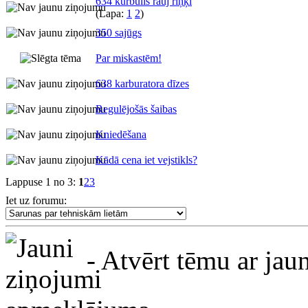
634 kurbulis rauj riņķī
(Lapa:
1
2
)
350 sajūgs
Par miskastēm!
638 karburatora dīzes
Regulējošās šaibas
Kniedēšana
Kādā cena iet vejstikls?
Lappuse 1 no 3:
1
2
3
Iet uz forumu:
- Atvērt tēmu ar ja