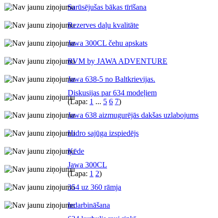
Sarūsējušas bākas tīrīšana
Rezerves daļu kvalitāte
Jawa 300CL čehu apskats
RVM by JAWA ADVENTURE
Jawa 638-5 no Baltkrievijas.
Diskusijas par 634 modeļiem
(Lapa:
1
...
5
6
7
)
Jawa 638 aizmugurējās dakšas uzlabojums
Hidro sajūga izspiedējs
Ķēde
Jawa 300CL
(Lapa:
1
2
)
354 uz 360 rāmja
Iedarbināšana