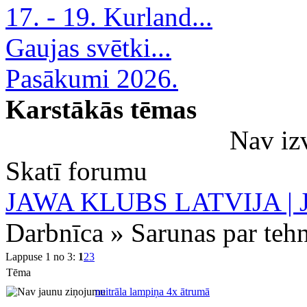
17. - 19. Kurland...
Gaujas svētki...
Pasākumi 2026.
Karstākās tēmas
Nav iz
Skatī forumu
JAWA KLUBS LATVIJA | Ja
Darbnīca » Sarunas par teh
Lappuse 1 no 3:
1
2
3
Tēma
neitrāla lampiņa 4x ātrumā