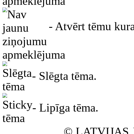
apmeklējuma
- Atvērt tēmu kur
apmeklējuma
- Slēgta tēma.
- Lipīga tēma.
© LATVIJAS 