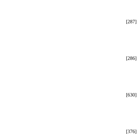
[287]
[286]
[630]
[376]