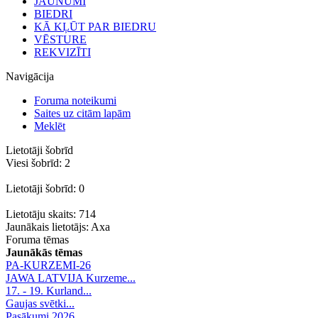
JAUNUMI
BIEDRI
KĀ KĻŪT PAR BIEDRU
VĒSTURE
REKVIZĪTI
Navigācija
Foruma noteikumi
Saites uz citām lapām
Meklēt
Lietotāji šobrīd
Viesi šobrīd: 2
Lietotāji šobrīd: 0
Lietotāju skaits: 714
Jaunākais lietotājs:
Axa
Foruma tēmas
Jaunākās tēmas
PA-KURZEMI-26
JAWA LATVIJA Kurzeme...
17. - 19. Kurland...
Gaujas svētki...
Pasākumi 2026.