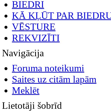
BIEDRI
KĀ KĻŪT PAR BIEDR
VĒSTURE
REKVIZĪTI
Navigācija
Foruma noteikumi
Saites uz citām lapām
Meklēt
Lietotāji šobrīd