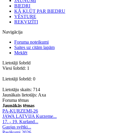
JAUNUMI
BIEDRI
KĀ KĻŪT PAR BIEDRU
VĒSTURE
REKVIZĪTI
Navigācija
Foruma noteikumi
Saites uz citām lapām
Meklēt
Lietotāji šobrīd
Viesi šobrīd: 1
Lietotāji šobrīd: 0
Lietotāju skaits: 714
Jaunākais lietotājs:
Axa
Foruma tēmas
Jaunākās tēmas
PA-KURZEMI-26
JAWA LATVIJA Kurzeme...
17. - 19. Kurland...
Gaujas svētki...
Pasākumi 2026.