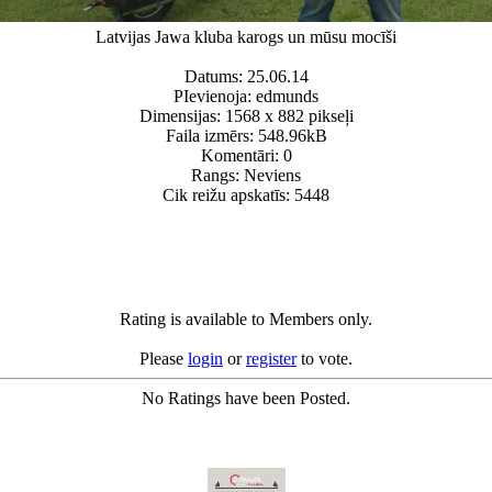
Latvijas Jawa kluba karogs un mūsu mocīši
Datums: 25.06.14
PIevienoja: edmunds
Dimensijas: 1568 x 882 pikseļi
Faila izmērs: 548.96kB
Komentāri: 0
Rangs: Neviens
Cik reižu apskatīs: 5448
Rating is available to Members only.
Please
login
or
register
to vote.
No Ratings have been Posted.