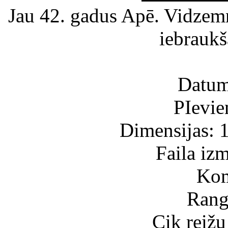
Jau 42. gadus Apē. Vidzemn
iebraukš
Datum
PIevie
Dimensijas: 
Faila iz
Kom
Rang
Cik reižu