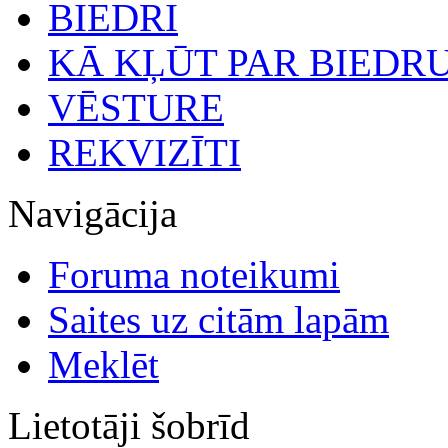
BIEDRI
KĀ KĻŪT PAR BIEDR
VĒSTURE
REKVIZĪTI
Navigācija
Foruma noteikumi
Saites uz citām lapām
Meklēt
Lietotāji šobrīd