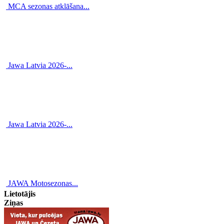
MCA sezonas atklāšana...
Jawa Latvia 2026-...
Jawa Latvia 2026-...
JAWA Motosezonas...
Lietotājis
Ziņas