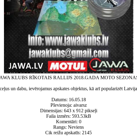
JAWA KLUBS RĪKOTAIS RALLIJS 2018.GADA MOTO SEZON
s ceļus un dabu, ievērojamus apskates objektus, kā arī popularizēt Latv
Datums: 16.05.18
PIevienoja: aivarsz
Dimensijas: 643 x 912 pikseļi
Faila izmērs: 593.53kB
Komentāri: 0
Rangs: Neviens
Cik reižu apskatīs: 2145