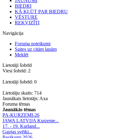
JAUNUMI
BIEDRI
KĀ KĻŪT PAR BIEDRU
VĒSTURE
REKVIZĪTI
Navigācija
Foruma noteikumi
Saites uz citām lapām
Meklēt
Lietotāji šobrīd
Viesi šobrīd: 2
Lietotāji šobrīd: 0
Lietotāju skaits: 714
Jaunākais lietotājs:
Axa
Foruma tēmas
Jaunākās tēmas
PA-KURZEMI-26
JAWA LATVIJA Kurzeme...
17. - 19. Kurland...
Gaujas svētki...
Pasākumi 2026.