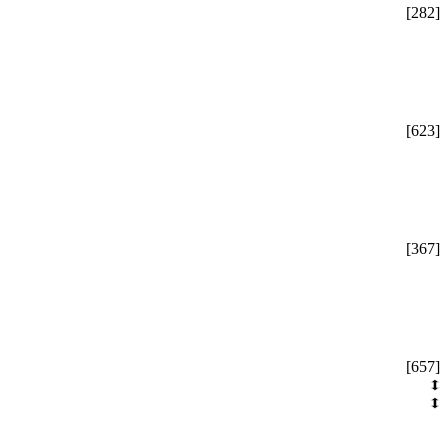
[282]
[623]
[367]
[657]