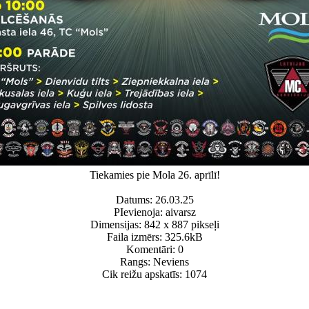
Tiekamies pie Mola 26. aprīlī!
Datums: 26.03.25
PIevienoja: aivarsz
Dimensijas: 842 x 887 pikseļi
Faila izmērs: 325.6kB
Komentāri: 0
Rangs: Neviens
Cik reižu apskatīs: 1074