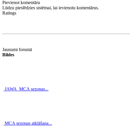
Pievienot komentāru
Lūdzu pieslēdzies sistēmai, lai ievienotu komentārus.
Ratings
Jaunumi forumā
Bildes
JAWA_MCA sezonas...
MCA sezonas atklāšana...