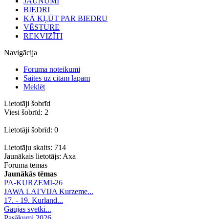
JAUNUMI
BIEDRI
KĀ KĻŪT PAR BIEDRU
VĒSTURE
REKVIZĪTI
Navigācija
Foruma noteikumi
Saites uz citām lapām
Meklēt
Lietotāji šobrīd
Viesi šobrīd: 2
Lietotāji šobrīd: 0
Lietotāju skaits: 714
Jaunākais lietotājs:
Axa
Foruma tēmas
Jaunākās tēmas
PA-KURZEMI-26
JAWA LATVIJA Kurzeme...
17. - 19. Kurland...
Gaujas svētki...
Pasākumi 2026.