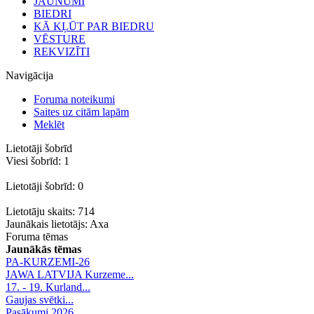
JAUNUMI
BIEDRI
KĀ KĻŪT PAR BIEDRU
VĒSTURE
REKVIZĪTI
Navigācija
Foruma noteikumi
Saites uz citām lapām
Meklēt
Lietotāji šobrīd
Viesi šobrīd: 1
Lietotāji šobrīd: 0
Lietotāju skaits: 714
Jaunākais lietotājs:
Axa
Foruma tēmas
Jaunākās tēmas
PA-KURZEMI-26
JAWA LATVIJA Kurzeme...
17. - 19. Kurland...
Gaujas svētki...
Pasākumi 2026.