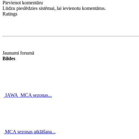
Pievienot komentāru
Lūdzu pieslēdzies sistēmai, lai ievienotu komentārus.
Ratings
Jaunumi forumā
Bildes
JAWA_MCA sezonas...
MCA sezonas atklāšana...