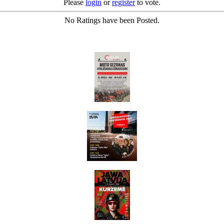
Please
login
or
register
to vote.
No Ratings have been Posted.