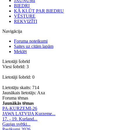
JAUNUMI
BIEDRI
KĀ KĻŪT PAR BIEDRU
VĒSTURE
REKVIZĪTI
Navigācija
Foruma noteikumi
Saites uz citām lapām
Meklēt
Lietotāji šobrīd
Viesi šobrīd: 3
Lietotāji šobrīd: 0
Lietotāju skaits: 714
Jaunākais lietotājs:
Axa
Foruma tēmas
Jaunākās tēmas
PA-KURZEMI-26
JAWA LATVIJA Kurzeme...
17. - 19. Kurland...
Gaujas svētki...
Pasākumi 2026.