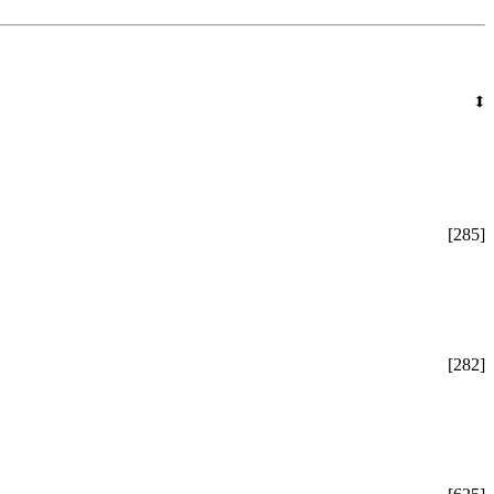
[285]
[282]