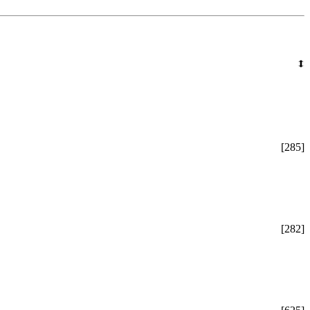
[285]
[282]