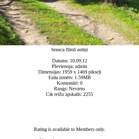
brauca filmā autiņi
Datums: 10.09.12
PIevienoja: admin
Dimensijas: 1959 x 1469 pikseļi
Faila izmērs: 1.59MB
Komentāri: 0
Rangs: Neviens
Cik reižu apskatīs: 2255
Rating is available to Members only.