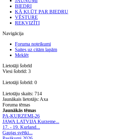
JAUNUMI
BIEDRI
KĀ KĻŪT PAR BIEDRU
VĒSTURE
REKVIZĪTI
Navigācija
Foruma noteikumi
Saites uz citām lapām
Meklēt
Lietotāji šobrīd
Viesi šobrīd: 3
Lietotāji šobrīd: 0
Lietotāju skaits: 714
Jaunākais lietotājs:
Axa
Foruma tēmas
Jaunākās tēmas
PA-KURZEMI-26
JAWA LATVIJA Kurzeme...
17. - 19. Kurland...
Gaujas svētki...
Pasākumi 2026.