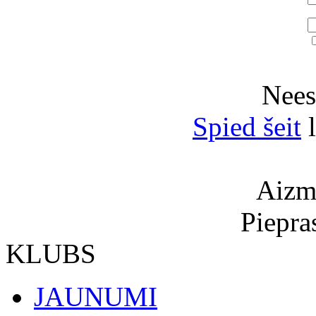
Neesi
Spied šeit
l
Aizmi
Piepra
KLUBS
JAUNUMI