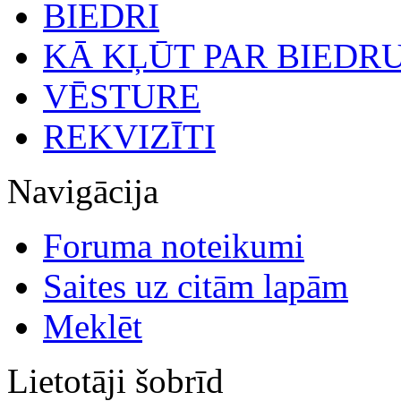
BIEDRI
KĀ KĻŪT PAR BIEDR
VĒSTURE
REKVIZĪTI
Navigācija
Foruma noteikumi
Saites uz citām lapām
Meklēt
Lietotāji šobrīd