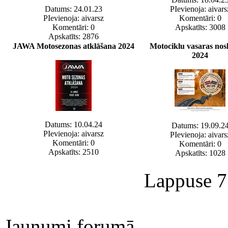
Datums: 24.01.23
PIevienoja: aivars
PIevienoja: aivarsz
Komentāri: 0
Komentāri: 0
Apskatīts: 3008
Apskatīts: 2876
JAWA Motosezonas atklāšana 2024
Motociklu vasaras nos
2024
Datums: 10.04.24
Datums: 19.09.2
PIevienoja: aivarsz
PIevienoja: aivars
Komentāri: 0
Komentāri: 0
Apskatīts: 2510
Apskatīts: 1028
Lappuse 7
Jaunumi forumā