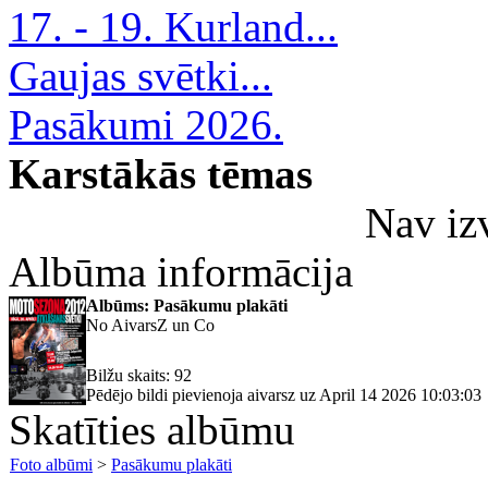
17. - 19. Kurland...
Gaujas svētki...
Pasākumi 2026.
Karstākās tēmas
Nav iz
Albūma informācija
Albūms: Pasākumu plakāti
No AivarsZ un Co
Bilžu skaits: 92
Pēdējo bildi pievienoja aivarsz uz April 14 2026 10:03:03
Skatīties albūmu
Foto albūmi
>
Pasākumu plakāti