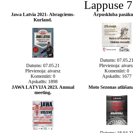
Lappuse 7
Jawa Latvia 2021- Abragciems-
Ārpuskluba pasāk
Kurland.
Datums: 07.05.2
Datums: 07.05.21
PIevienoja: aivars
PIevienoja: aivarsz
Komentāri: 0
Komentāri: 0
Apskatīts: 1677
Apskatīts: 1898
JAWA LATVIJA 2023. Annual
Moto Sezonas atlāšan
meeting.
Datums: 18.04.2