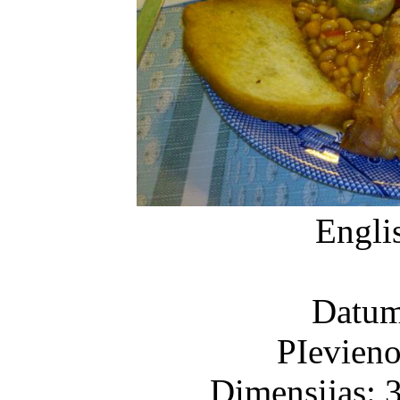
Engli
Datum
PIevieno
Dimensijas: 