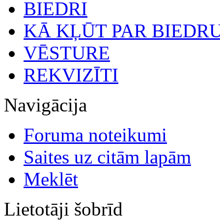
BIEDRI
KĀ KĻŪT PAR BIEDR
VĒSTURE
REKVIZĪTI
Navigācija
Foruma noteikumi
Saites uz citām lapām
Meklēt
Lietotāji šobrīd