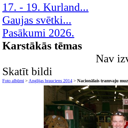
17. - 19. Kurland...
Gaujas svētki...
Pasākumi 2026.
Karstākās tēmas
Nav iz
Skatīt bildi
Foto albūmi
>
Anglijas brauciens 2014
>
Nacionālais tramvaju muz