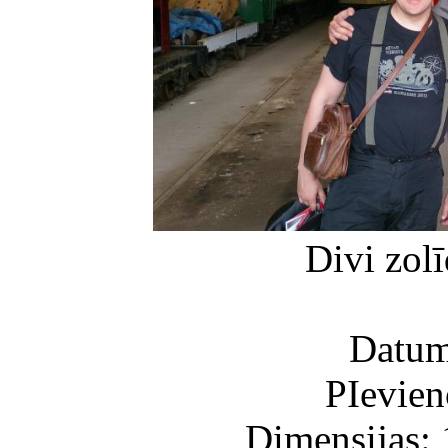
Divi zol
Datum
PIevien
Dimensijas: 