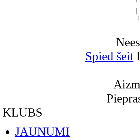
Neesi
Spied šeit
l
Aizmi
Piepra
KLUBS
JAUNUMI