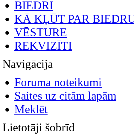
BIEDRI
KĀ KĻŪT PAR BIEDR
VĒSTURE
REKVIZĪTI
Navigācija
Foruma noteikumi
Saites uz citām lapām
Meklēt
Lietotāji šobrīd