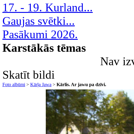
17. - 19. Kurland...
Gaujas svētki...
Pasākumi 2026.
Karstākās tēmas
Nav iz
Skatīt bildi
Foto albūmi
>
Kārļa Jawa
>
Kārlis. Ar jawu pa dzīvi.