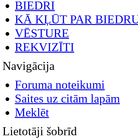
BIEDRI
KĀ KĻŪT PAR BIEDR
VĒSTURE
REKVIZĪTI
Navigācija
Foruma noteikumi
Saites uz citām lapām
Meklēt
Lietotāji šobrīd